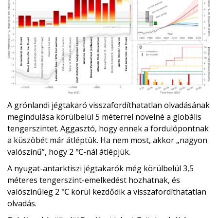
A grönlandi jégtakaró visszafordíthatatlan olvadásának
megindulása körülbelül 5 méterrel növelné a globális
tengerszintet. Aggasztó, hogy ennek a fordulópontnak
a küszöbét már átléptük. Ha nem most, akkor „nagyon
valószínű”, hogy 2 ℃-nál átlépjük.
A nyugat-antarktiszi jégtakarók még körülbelül 3,5
méteres tengerszint-emelkedést hozhatnak, és
valószínűleg 2 ℃ körül kezdődik a visszafordíthatatlan
olvadás.