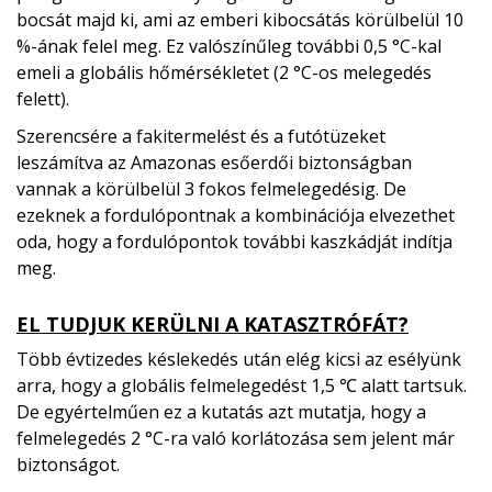
bocsát majd ki, ami az emberi kibocsátás körülbelül 10
%-ának felel meg. Ez valószínűleg további 0,5 °C-kal
emeli a globális hőmérsékletet (2 °C-os melegedés
felett).
Szerencsére a fakitermelést és a futótüzeket
leszámítva az Amazonas esőerdői biztonságban
vannak a körülbelül 3 fokos felmelegedésig. De
ezeknek a fordulópontnak a kombinációja elvezethet
oda, hogy a fordulópontok további kaszkádját indítja
meg.
EL TUDJUK KERÜLNI A KATASZTRÓFÁT?
Több évtizedes késlekedés után elég kicsi az esélyünk
arra, hogy a globális felmelegedést 1,5 ℃ alatt tartsuk.
De egyértelműen ez a kutatás azt mutatja, hogy a
felmelegedés 2 °C-ra való korlátozása sem jelent már
biztonságot.