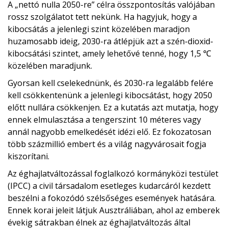
A „nettó nulla 2050-re” célra összpontosítás valójában
rossz szolgálatot tett nekünk. Ha hagyjuk, hogy a
kibocsátás a jelenlegi szint közelében maradjon
huzamosabb ideig, 2030-ra átlépjük azt a szén-dioxid-
kibocsátási szintet, amely lehetővé tenné, hogy 1,5 ℃
közelében maradjunk.
Gyorsan kell cselekednünk, és 2030-ra legalább felére
kell csökkentenünk a jelenlegi kibocsátást, hogy 2050
előtt nullára csökkenjen. Ez a kutatás azt mutatja, hogy
ennek elmulasztása a tengerszint 10 méteres vagy
annál nagyobb emelkedését idézi elő. Ez fokozatosan
több százmillió embert és a világ nagyvárosait fogja
kiszorítani.
Az éghajlatváltozással foglalkozó kormányközi testület
(IPCC) a civil társadalom esetleges kudarcáról kezdett
beszélni a fokozódó szélsőséges események hatására.
Ennek korai jeleit látjuk Ausztráliában, ahol az emberek
évekig sátrakban élnek az éghajlatváltozás által