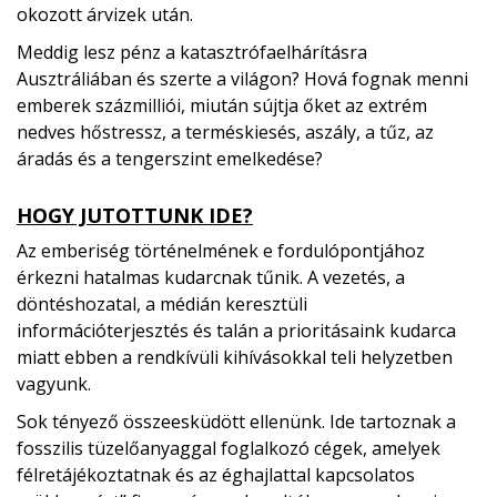
okozott árvizek után.
Meddig lesz pénz a katasztrófaelhárításra
Ausztráliában és szerte a világon? Hová fognak menni
emberek százmilliói, miután sújtja őket az extrém
nedves hőstressz, a terméskiesés, aszály, a tűz, az
áradás és a tengerszint emelkedése?
HOGY JUTOTTUNK IDE?
Az emberiség történelmének e fordulópontjához
érkezni hatalmas kudarcnak tűnik. A vezetés, a
döntéshozatal, a médián keresztüli
információterjesztés és talán a prioritásaink kudarca
miatt ebben a rendkívüli kihívásokkal teli helyzetben
vagyunk.
Sok tényező összeesküdött ellenünk. Ide tartoznak a
fosszilis tüzelőanyaggal foglalkozó cégek, amelyek
félretájékoztatnak és az éghajlattal kapcsolatos