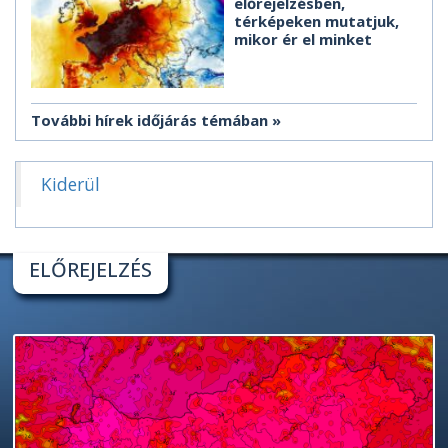
előrejelzésben,
térképeken mutatjuk,
mikor ér el minket
További hírek időjárás témában
Kiderül
ELŐREJELZÉS