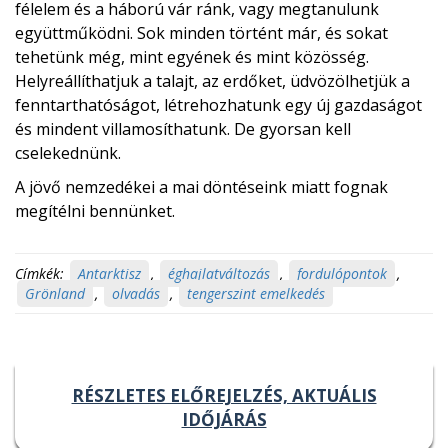
félelem és a háború vár ránk, vagy megtanulunk
együttműködni. Sok minden történt már, és sokat
tehetünk még, mint egyének és mint közösség.
Helyreállíthatjuk a talajt, az erdőket, üdvözölhetjük a
fenntarthatóságot, létrehozhatunk egy új gazdaságot
és mindent villamosíthatunk. De gyorsan kell
cselekednünk.
A jövő nemzedékei a mai döntéseink miatt fognak
megítélni bennünket.
Címkék:
Antarktisz
,
éghajlatváltozás
,
fordulópontok
,
Grönland
,
olvadás
,
tengerszint emelkedés
RÉSZLETES ELŐREJELZÉS, AKTUÁLIS
IDŐJÁRÁS