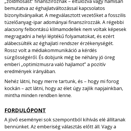
„zöldmosást” finanszíroznak – eltúlozva vagy hamisan
bemutatva az éghajlatváltozással kapcsolatos
bizonyítványaikat. A megválasztott vezetőket a fosszilis
tüzelőanyag-ipar adományai finanszírozzák. A régebbi
alacsony felbontású klímamodellek nem voltak képesek
megragadni a helyi léptékű folyamatokat, és ezért
alábecsülték az éghajlati rendszer érzékenységét.
Rossz volt a médiakommunikáció a kérdés
sürgősségéről. És dobjunk még be néhány jó öreg
emberi „optimizmusra való hajlamot” a pozitív
eredmények irányában.
Nehéz látni, hogy merre tartunk, és – hogy mi forog
kockán – azt látni, hogy az élet úgy zajlik napjainkban,
mintha minden rendben lenne.
FORDULÓPONT
A jövő eseményei sok szempontból kihívás elé állítanak
bennünket. Az emberiség választás előtt áll. Vagy a