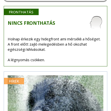
FRONTHATÁS
NINCS
FRONTHATÁS
Holnap érkezik egy hidegfront ami mérsékli a hőséget.
A front előtt zajló melegedésben a hő okozhat
egészségi kihívásokat.
A légnyomás csökken.
HÍREK