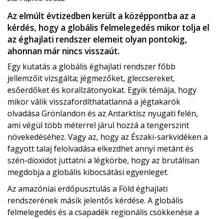
Az elmúlt évtizedben került a középpontba az a
kérdés, hogy a globális felmelegedés mikor tolja el
az éghajlati rendszer elemeit olyan pontokig,
ahonnan már nincs visszaút.
Egy kutatás a globális éghajlati rendszer főbb
jellemzőit vizsgálta; jégmezőket, gleccsereket,
esőerdőket és korallzátonyokat. Egyik témája, hogy
mikor válik visszafordíthatatlanná a jégtakarók
olvadása Grönlandon és az Antarktisz nyugati felén,
ami végül több méterrel járul hozzá a tengerszint
növekedéséhez. Vagy az, hogy az Északi-sarkvidéken a
fagyott talaj felolvadása elkezdhet annyi metánt és
szén-dioxidot juttatni a légkörbe, hogy az brutálisan
megdobja a globális kibocsátási egyenleget.
Az amazóniai erdőpusztulás a Föld éghajlati
rendszerének másik jelentős kérdése. A globális
felmelegedés és a csapadék regionális csökkenése a