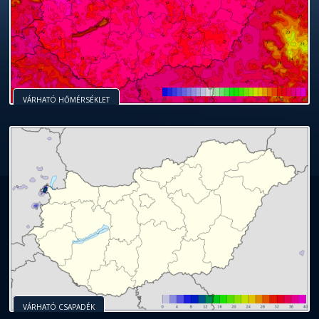
VÁRHATÓ HŐMÉRSÉKLET
VÁRHATÓ CSAPADÉK