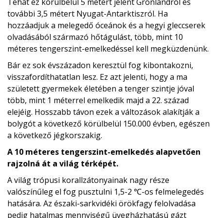
Tehát ez körülbelül 5 métert jelent Grönlandról és
további 3,5 métert Nyugat-Antarktiszról. Ha
hozzáadjuk a melegedő óceánok és a hegyi gleccserek
olvadásából származó hőtágulást, több, mint 10
méteres tengerszint-emelkedéssel kell megküzdenünk.
Bár ez sok évszázadon keresztül fog kibontakozni,
visszafordíthatatlan lesz. Ez azt jelenti, hogy a ma
született gyermekek életében a tenger szintje jóval
több, mint 1 méterrel emelkedik majd a 22. század
elejéig. Hosszabb távon ezek a változások alakítják a
bolygót a következő körülbelül 150.000 évben, egészen
a következő jégkorszakig.
A 10 méteres tengerszint-emelkedés alapvetően
rajzolná át a világ térképét.
A világ trópusi korallzátonyainak nagy része
valószínűleg el fog pusztulni 1,5-2 ℃-os felmelegedés
hatására. Az északi-sarkvidéki örökfagy felolvadása
pedig hatalmas mennyiségű üvegházhatású gázt