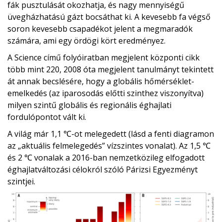
fák pusztulását okozhatja, és nagy mennyiségű
üvegházhatású gázt bocsáthat ki. A kevesebb fa végső
soron kevesebb csapadékot jelent a megmaradók
számára, ami egy ördögi kört eredményez.
A Science című folyóiratban megjelent központi cikk
több mint 220, 2008 óta megjelent tanulmányt tekintett
át annak becslésére, hogy a globális hőmérséklet-
emelkedés (az iparosodás előtti szinthez viszonyítva)
milyen szintű globális és regionális éghajlati
fordulópontot vált ki.
A világ már 1,1 ℃-ot melegedett (lásd a fenti diagramon
az „aktuális felmelegedés” vízszintes vonalat). Az 1,5 ℃
és 2 ℃ vonalak a 2016-ban nemzetközileg elfogadott
éghajlatváltozási célokról szóló Párizsi Egyezményt
szintjei.