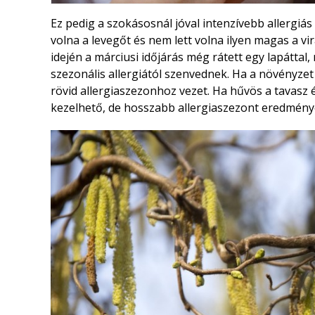
Ez pedig a szokásosnál jóval intenzívebb allergiás 
volna a levegőt és nem lett volna ilyen magas a v
idején a márciusi időjárás még rátett egy lapátta
szezonális allergiától szenvednek. Ha a növényzet h
rövid allergiaszezonhoz vezet. Ha hűvös a tavasz
kezelhető, de hosszabb allergiaszezont eredmény