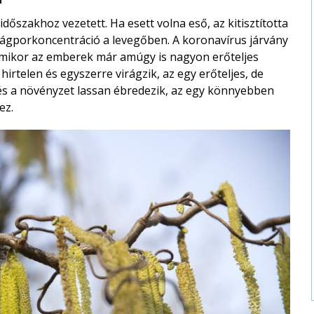
időszakhoz vezetett. Ha esett volna eső, az kitisztította
irágporkoncentráció a levegőben. A koronavírus járvány
l, mikor az emberek már amúgy is nagyon erőteljes
irtelen és egyszerre virágzik, az egy erőteljes, de
 és a növényzet lassan ébredezik, az egy könnyebben
ez.