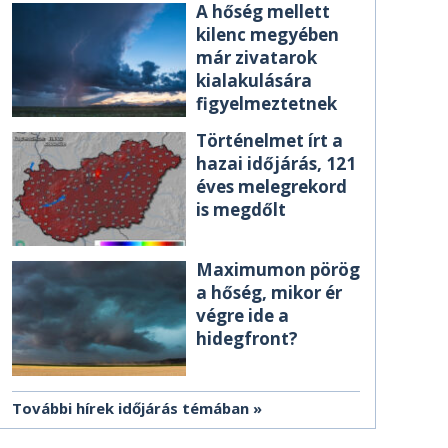
A hőség mellett
kilenc megyében
már zivatarok
kialakulására
figyelmeztetnek
Történelmet írt a
hazai időjárás, 121
éves melegrekord
is megdőlt
Maximumon pörög
a hőség, mikor ér
végre ide a
hidegfront?
További hírek időjárás témában