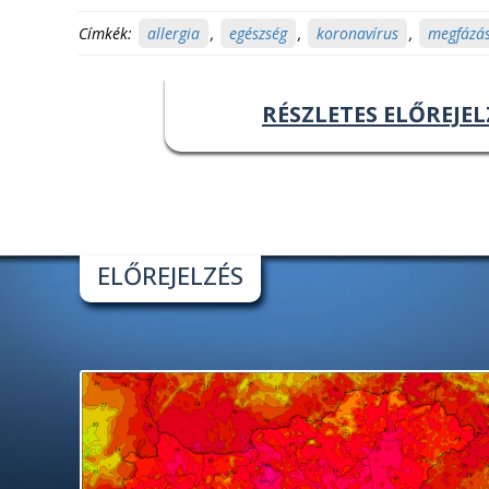
Címkék:
allergia
,
egészség
,
koronavírus
,
megfázá
RÉSZLETES ELŐREJEL
ELŐREJELZÉS