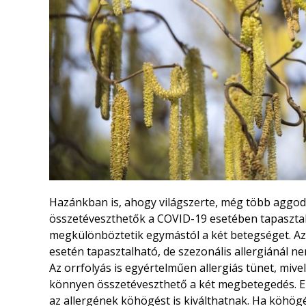
Hazánkban is, ahogy világszerte, még több aggod
összetéveszthetők a COVID-19 esetében tapasztal
megkülönböztetik egymástól a két betegséget. Az e
esetén tapasztalható, de szezonális allergiánál ne
Az orrfolyás is egyértelműen allergiás tünet, mive
könnyen összetéveszthető a két megbetegedés. E
az allergének köhögést is kiválthatnak. Ha köhögé