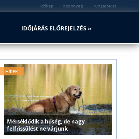
Időkép
Köpönyeg
HungaroMet
IDŐJÁRÁS ELŐREJELZÉS »
HÍREK
Mérséklődik a hőség, de nagy
felfrissülést ne várjunk