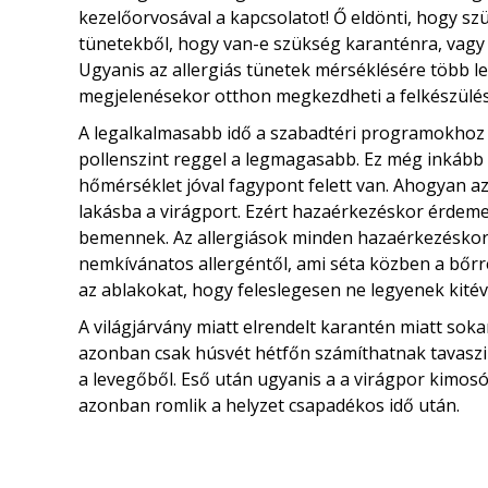
kezelőorvosával a kapcsolatot! Ő eldönti, hogy szü
tünetekből, hogy van-e szükség karanténra, vagy a
Ugyanis az allergiás tünetek mérséklésére több l
megjelenésekor otthon megkezdheti a felkészülést
A legalkalmasabb idő a szabadtéri programokhoz a
pollenszint reggel a legmagasabb. Ez még inkább 
hőmérséklet jóval fagypont felett van. Ahogyan az
lakásba a virágport. Ezért hazaérkezéskor érdemes
bemennek. Az allergiások minden hazaérkezéskor
nemkívánatos allergéntől, ami séta közben a bőrre
az ablakokat, hogy feleslegesen ne legyenek kitév
A világjárvány miatt elrendelt karantén miatt sok
azonban csak húsvét hétfőn számíthatnak tavaszi z
a levegőből. Eső után ugyanis a a virágpor kimo
azonban romlik a helyzet csapadékos idő után.