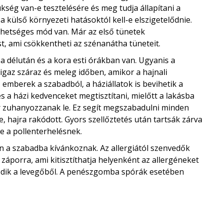
kség van-e tesztelésére és meg tudja állapítani a
 külső környezeti hatásoktól kell-e elszigetelődnie.
ehetséges mód van. Már az első tünetek
, ami csökkentheti az szénanátha tüneteit.
 délután és a kora esti órákban van. Ugyanis a
igaz száraz és meleg időben, amikor a hajnali
 emberek a szabadból, a háziállatok is bevihetik a
 a házi kedvenceket megtisztítani, mielőtt a lakásba
 zuhanyozzanak le. Ez segít megszabadulni minden
, hajra rakódott. Gyors szellőztetés után tartsák zárva
e a pollenterhelésnek.
an a szabadba kívánkoznak. Az allergiától szenvedők
áporra, ami kitisztíthatja helyenként az allergéneket
sódik a levegőből. A penészgomba spórák esetében