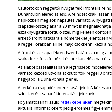
Csütörtökön reggeltől nyugat felől frontális felh
Dunántúlon elered az eső. A felhőzet csak lassan a
napközben még sok napsütés várható. A nyugati ha
csapadékösszeg akár a 20 mm-t is meghaladhatja.
északnyugatira forduló szél, míg keleten döntően
érkező front hatására a hőmérséklet jelentősen v
a reggeli órákban áll be, majd csökkenni kezd a h
A front és a csapadékrendszer határozza meg a hét
szakadozik fel a felhőzet és bukkan elő a nap újra
Az alábbi összeállításban a legfrissebb modeller
várható kezdeti útvonalát csütörtök reggel 8 órát
nagyjából a Duna vonaláig ér el.
A térkép a csapadék intenzitását jelöli. A kékes á
színek erős csapadékintenzitást jeleznek.
Folyamatosan frissülő
radarképeinken
megtekint
aktuális információkért pedig érdemes figyelemme