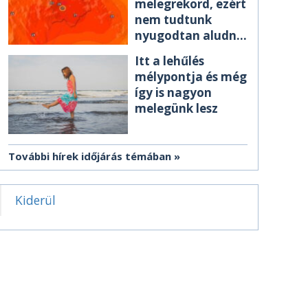
melegrekord, ezért
nem tudtunk
nyugodtan aludni
éjszaka
Itt a lehűlés
mélypontja és még
így is nagyon
melegünk lesz
További hírek időjárás témában
Kiderül