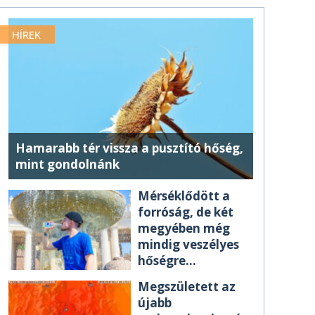
HÍREK
Hamarabb tér vissza a pusztító hőség,
mint gondolnánk
Mérséklődött a
forróság, de két
megyében még
mindig veszélyes
hőségre
figyelmeztetnek
Megszületett az
újabb