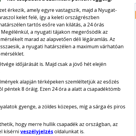
őzet érkezik, amely egyre vastagszik, majd a Nyugat-
raszol kelet felé, így a keleti országrészben
társzélen tartós esőre van kilátás, a 24 órás
 Megélénkül, a nyugati tájakon megerősödik az
 mérsékelt marad az alapvetően déli légáramlás. Az
isszaesik, a nyugati határszélen a maximum várhatóan
őmérséklet.
vége időjárását is. Majd csak a jövő hét elején
.
edmények alapján térképeken szemléltetjük az esőzés
ól péntek 8 óráig. Ezen 24 óra a alatt a csapadéktömb
rnyalatok gyenge, a zöldes közepes, míg a sárga és piros
hetik, hogy merre hullik csapadék az országban, az
l kísérni
veszélyjelzés
oldalunkat is.