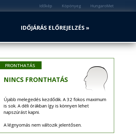
Időkép
Köpönyeg
HungaroMet
IDŐJÁRÁS ELŐREJELZÉS »
FRONTHATÁS
NINCS
FRONTHATÁS
Újabb melegedés kezdődik. A 32 fokos maximum
is sok. A déli órákban így is könnyen lehet
napszúrást kapni.
A légnyomás nem változik jelentősen.