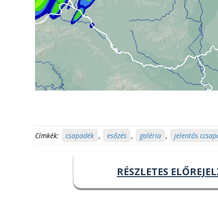
Címkék:
csapadék
,
esőzés
,
galéria
,
jelentős ccsa
RÉSZLETES ELŐREJEL