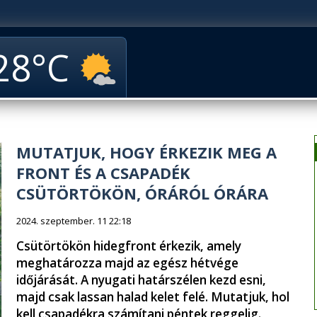
28
MUTATJUK, HOGY ÉRKEZIK MEG A
FRONT ÉS A CSAPADÉK
CSÜTÖRTÖKÖN, ÓRÁRÓL ÓRÁRA
2024. szeptember. 11 22:18
Csütörtökön hidegfront érkezik, amely
meghatározza majd az egész hétvége
időjárását. A nyugati határszélen kezd esni,
majd csak lassan halad kelet felé. Mutatjuk, hol
kell csapadékra számítani péntek reggelig.