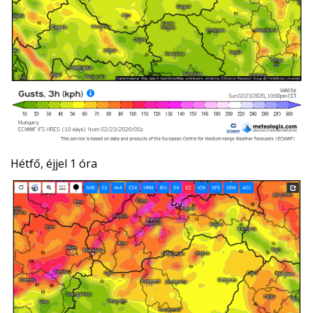
Hétfő, éjjel 1 óra