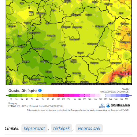
Címkék:
képsorozat
,
térképek
,
viharos szél