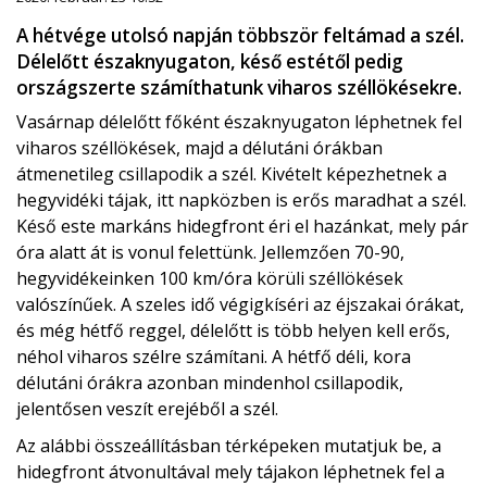
A hétvége utolsó napján többször feltámad a szél.
Délelőtt északnyugaton, késő estétől pedig
országszerte számíthatunk viharos széllökésekre.
Vasárnap délelőtt főként északnyugaton léphetnek fel
viharos széllökések, majd a délutáni órákban
átmenetileg csillapodik a szél. Kivételt képezhetnek a
hegyvidéki tájak, itt napközben is erős maradhat a szél.
Késő este markáns hidegfront éri el hazánkat, mely pár
óra alatt át is vonul felettünk. Jellemzően 70-90,
hegyvidékeinken 100 km/óra körüli széllökések
valószínűek. A szeles idő végigkíséri az éjszakai órákat,
és még hétfő reggel, délelőtt is több helyen kell erős,
néhol viharos szélre számítani. A hétfő déli, kora
délutáni órákra azonban mindenhol csillapodik,
jelentősen veszít erejéből a szél.
Az alábbi összeállításban térképeken mutatjuk be, a
hidegfront átvonultával mely tájakon léphetnek fel a