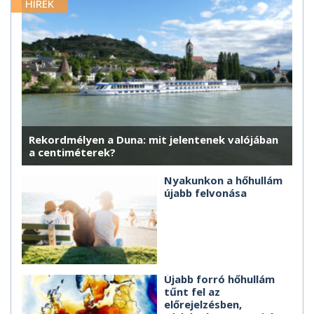
HÍREK
Rekordmélyen a Duna: mit jelentenek valójában
a centiméterek?
Nyakunkon a hőhullám
újabb felvonása
Újabb forró hőhullám
tűnt fel az
előrejelzésben,