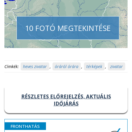
10 FOTÓ MEGTEKINTÉSE
Címkék:
heves zivatar
,
óráról órára
,
térképek
,
zivatar
RÉSZLETES ELŐREJELZÉS, AKTUÁLIS
IDŐJÁRÁS
FRONTHATÁS