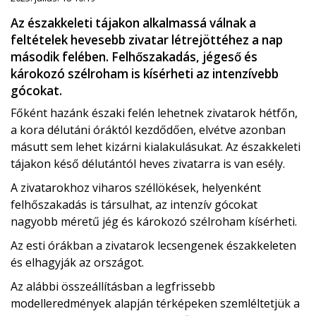
Az északkeleti tájakon alkalmassá válnak a
feltételek hevesebb zivatar létrejöttéhez a nap
második felében. Felhőszakadás, jégeső és
károkozó szélroham is kísérheti az intenzívebb
gócokat.
Főként hazánk északi felén lehetnek zivatarok hétfőn,
a kora délutáni óráktól kezdődően, elvétve azonban
másutt sem lehet kizárni kialakulásukat. Az északkeleti
tájakon késő délutántól heves zivatarra is van esély.
A zivatarokhoz viharos széllökések, helyenként
felhőszakadás is társulhat, az intenzív gócokat
nagyobb méretű jég és károkozó szélroham kísérheti.
Az esti órákban a zivatarok lecsengenek északkeleten
és elhagyják az országot.
Az alábbi összeállításban a legfrissebb
modelleredmények alapján térképeken szemléltetjük a