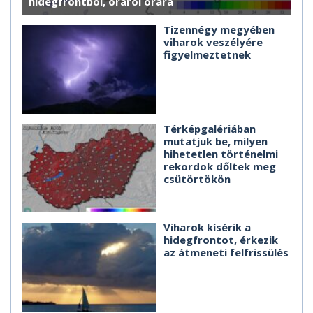
hidegfrontból, óráról órára
Tizennégy megyében
viharok veszélyére
figyelmeztetnek
Térképgalériában
mutatjuk be, milyen
hihetetlen történelmi
rekordok dőltek meg
csütörtökön
Viharok kísérik a
hidegfrontot, érkezik
az átmeneti felfrissülés