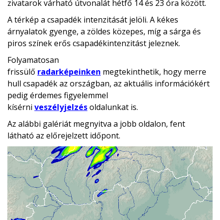
zivatarok várható útvonalát hétfő 14 és 23 óra között.
A térkép a csapadék intenzitását jelöli. A kékes
árnyalatok gyenge, a zöldes közepes, míg a sárga és
piros színek erős csapadékintenzitást jeleznek.
Folyamatosan
frissülő
radarképeinken
megtekinthetik, hogy merre
hull csapadék az országban, az aktuális információkért
pedig érdemes figyelemmel
kísérni
veszélyjelzés
oldalunkat is.
Az alábbi galériát megnyitva a jobb oldalon, fent
látható az előrejelzett időpont.