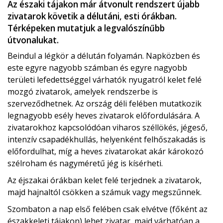
Az északi tájakon már átvonult rendszert újabb
zivatarok követik a délutáni, esti órákban.
Térképeken mutatjuk a legvalószínűbb
útvonalukat.
Beindul a légkör a délután folyamán. Napközben és
este egyre nagyobb számban és egyre nagyobb
területi lefedettséggel várhatók nyugatról kelet felé
mozgó zivatarok, amelyek rendszerbe is
szerveződhetnek. Az ország déli felében mutatkozik
legnagyobb esély heves zivatarok előfordulására. A
zivatarokhoz kapcsolódóan viharos széllökés, jégeső,
intenzív csapadékhullás, helyenként felhőszakadás is
előfordulhat, míg a heves zivatarokat akár károkozó
szélroham és nagyméretű jég is kísérheti.
Az éjszakai órákban kelet felé terjednek a zivatarok,
majd hajnaltól csökken a számuk vagy megszűnnek.
Szombaton a nap első felében csak elvétve (főként az
északkeleti tájakon) lehet zivatar, majd várhatóan a