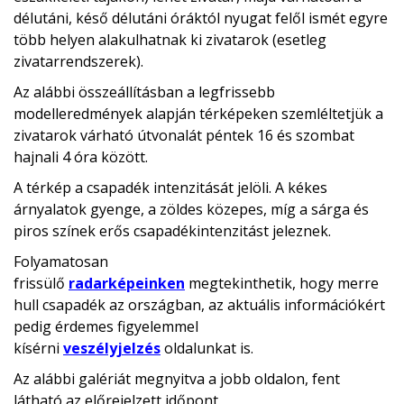
délutáni, késő délutáni óráktól nyugat felől ismét egyre
több helyen alakulhatnak ki zivatarok (esetleg
zivatarrendszerek).
Az alábbi összeállításban a legfrissebb
modelleredmények alapján térképeken szemléltetjük a
zivatarok várható útvonalát péntek 16 és szombat
hajnali 4 óra között.
A térkép a csapadék intenzitását jelöli. A kékes
árnyalatok gyenge, a zöldes közepes, míg a sárga és
piros színek erős csapadékintenzitást jeleznek.
Folyamatosan
frissülő
radarképeinken
megtekinthetik, hogy merre
hull csapadék az országban, az aktuális információkért
pedig érdemes figyelemmel
kísérni
veszélyjelzés
oldalunkat is.
Az alábbi galériát megnyitva a jobb oldalon, fent
látható az előrejelzett időpont.