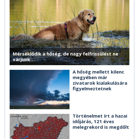
Mérséklődik a hőség, de nagy felfrissülést ne
várjunk
A hőség mellett kilenc
megyében már
zivatarok kialakulására
figyelmeztetnek
Történelmet írt a hazai
időjárás, 121 éves
melegrekord is megdőlt