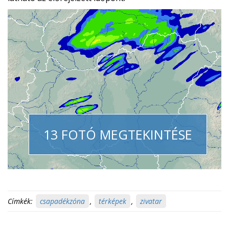
13 FOTÓ MEGTEKINTÉSE
Címkék:
csapadékzóna
,
térképek
,
zivatar