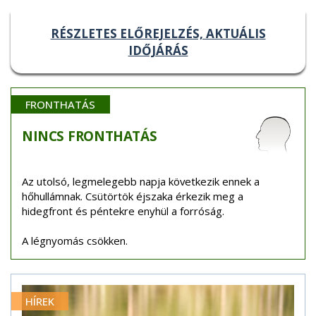
RÉSZLETES ELŐREJELZÉS, AKTUÁLIS
IDŐJÁRÁS
FRONTHATÁS
NINCS
FRONTHATÁS
Az utolsó, legmelegebb napja következik ennek a
hőhullámnak. Csütörtök éjszaka érkezik meg a
hidegfront és péntekre enyhül a forróság.
A légnyomás csökken.
HÍREK