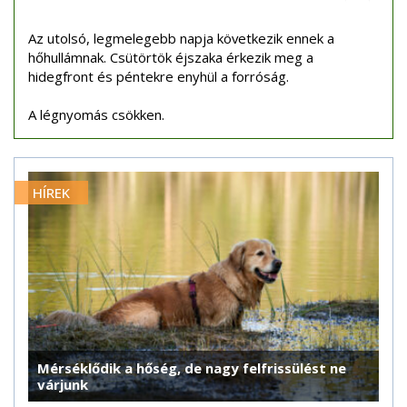
Az utolsó, legmelegebb napja következik ennek a
hőhullámnak. Csütörtök éjszaka érkezik meg a
hidegfront és péntekre enyhül a forróság.
A légnyomás csökken.
HÍREK
Mérséklődik a hőség, de nagy felfrissülést ne
várjunk