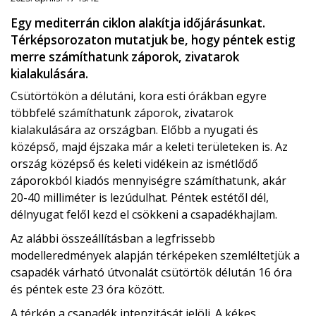
Egy mediterrán ciklon alakítja időjárásunkat.
Térképsorozaton mutatjuk be, hogy péntek estig
merre számíthatunk záporok, zivatarok
kialakulására.
Csütörtökön a délutáni, kora esti órákban egyre
többfelé számíthatunk záporok, zivatarok
kialakulására az országban. Előbb a nyugati és
középső, majd éjszaka már a keleti területeken is. Az
ország középső és keleti vidékein az ismétlődő
záporokból kiadós mennyiségre számíthatunk, akár
20-40 milliméter is lezúdulhat. Péntek estétől dél,
délnyugat felől kezd el csökkeni a csapadékhajlam.
Az alábbi összeállításban a legfrissebb
modelleredmények alapján térképeken szemléltetjük a
csapadék várható útvonalát csütörtök délután 16 óra
és péntek este 23 óra között.
A térkép a csapadék intenzitását jelöli. A kékes