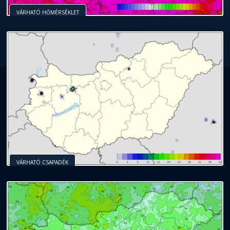
VÁRHATÓ HŐMÉRSÉKLET
VÁRHATÓ CSAPADÉK