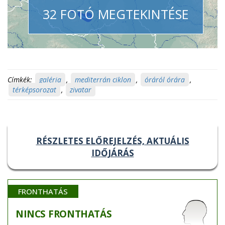
32 FOTÓ MEGTEKINTÉSE
Címkék:
galéria
,
mediterrán ciklon
,
óráról órára
,
térképsorozat
,
zivatar
RÉSZLETES ELŐREJELZÉS, AKTUÁLIS
IDŐJÁRÁS
FRONTHATÁS
NINCS
FRONTHATÁS