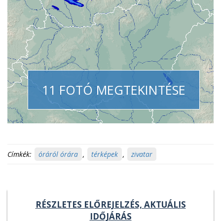
11 FOTÓ MEGTEKINTÉSE
Címkék:
óráról órára
,
térképek
,
zivatar
RÉSZLETES ELŐREJELZÉS, AKTUÁLIS
IDŐJÁRÁS