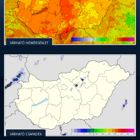
VÁRHATÓ HŐMÉRSÉKLET
VÁRHATÓ CSAPADÉK