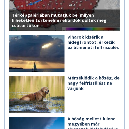
Térképgalériában mutatjuk be, milyen
hihetetlen történelmi rekordok dőltek meg
csütörtökön
Viharok kísérik a
hidegfrontot, érkezik
az átmeneti felfrissülés
Mérséklődik a hőség, de
nagy felfrissülést ne
várjunk
A hőség mellett kilenc
megyében már
zivatarok kialakulására