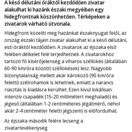
A késő délutáni óráktól kezdődően zivatar
alakulhat ki hazánk északi megyéiben egy
hidegfrontnak köszönhetően. Térképeken a
zivatarok várható útvonala.
Hidegfront közelíti meg hazánkat északnyugat felől, az
ország északi tájain zivatar alakulhat ki a késő délutáni,
esti óráktól kezdődően. A zivatarok az éjszaka első
felében délkelet felé terjedhetnek. A zivatarokhoz
tartozó fő kísérőjelenség a viharos széllökés (általában
60-90 km/óra közötti széllökések) lesz. Nagyobb
bizonytalanság mellett akár károkozó (90 km/óra
feletti) szélrohamok is lehetnek, emiatt a narancs
riasztás is kiadásra kerülhet. Ezen kívül lokálisan
intenzív csapadék (15-20 millimétert meghaladó) és
jégeső (általában 1-2 centiméteres jégátmérő, néhol
akár 2-4 centiméter feletti jégszem) is előfordulhat.
Az éjszaka második felére lecseng a
zivatartevékenység.