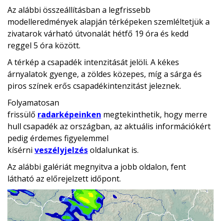
Az alábbi összeállításban a legfrissebb
modelleredmények alapján térképeken szemléltetjük a
zivatarok várható útvonalát hétfő 19 óra és kedd
reggel 5 óra között.
A térkép a csapadék intenzitását jelöli. A kékes
árnyalatok gyenge, a zöldes közepes, míg a sárga és
piros színek erős csapadékintenzitást jeleznek.
Folyamatosan
frissülő
radarképeinken
megtekinthetik, hogy merre
hull csapadék az országban, az aktuális információkért
pedig érdemes figyelemmel
kísérni
veszélyjelzés
oldalunkat is.
Az alábbi galériát megnyitva a jobb oldalon, fent
látható az előrejelzett időpont.