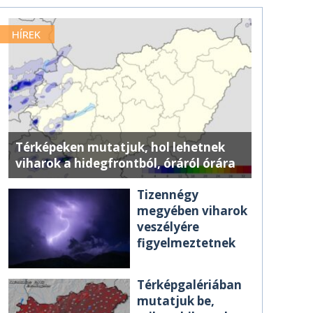
HÍREK
Térképeken mutatjuk, hol lehetnek
viharok a hidegfrontból, óráról órára
Tizennégy
megyében viharok
veszélyére
figyelmeztetnek
Térképgalériában
mutatjuk be,