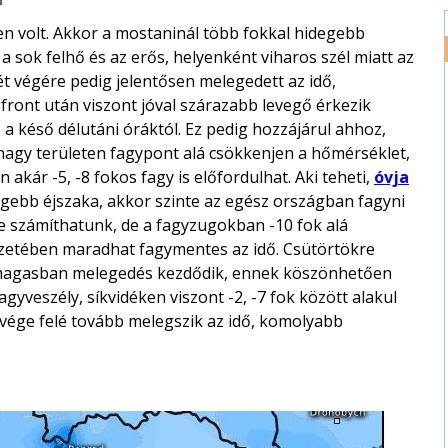
en volt. Akkor a mostaninál több fokkal hidegebb
a sok felhő és az erős, helyenként viharos szél miatt az
t végére pedig jelentősen melegedett az idő,
front után viszont jóval szárazabb levegő érkezik
 a késő délutáni óráktól. Ez pedig hozzájárul ahhoz,
nagy területen fagypont alá csökkenjen a hőmérséklet,
kár -5, -8 fokos fagy is előfordulhat. Aki teheti,
óvja
egebb éjszaka, akkor szinte az egész országban fagyni
e számíthatunk, de a fagyzugokban -10 fok alá
zetében maradhat fagymentes az idő. Csütörtökre
s a magasban melegedés kezdődik, ennek köszönhetően
yveszély, síkvidéken viszont -2, -7 fok között alakul
 vége felé tovább melegszik az idő, komolyabb