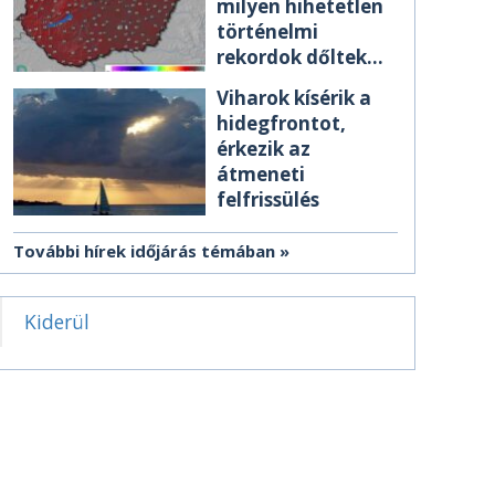
milyen hihetetlen
történelmi
rekordok dőltek
meg csütörtökön
Viharok kísérik a
hidegfrontot,
érkezik az
átmeneti
felfrissülés
További hírek időjárás témában
Kiderül