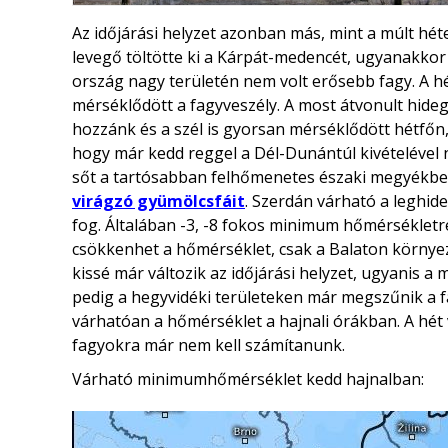
Az időjárási helyzet azonban más, mint a múlt hét
levegő töltötte ki a Kárpát-medencét, ugyanakkor 
ország nagy területén nem volt erősebb fagy. A hé
mérséklődött a fagyveszély. A most átvonult hideg
hozzánk és a szél is gyorsan mérséklődött hétfőn,
hogy már kedd reggel a Dél-Dunántúl kivételével 
sőt a tartósabban felhőmenetes északi megyékben a
virágzó gyümölcsfáit
. Szerdán várható a leghid
fog. Általában -3, -8 fokos minimum hőmérsékletr
csökkenhet a hőmérséklet, csak a Balaton környe
kissé már változik az időjárási helyzet, ugyani
pedig a hegyvidéki területeken már megszűnik a fag
várhatóan a hőmérséklet a hajnali órákban. A hét
fagyokra már nem kell számítanunk.
Várható minimumhőmérséklet kedd hajnalban: