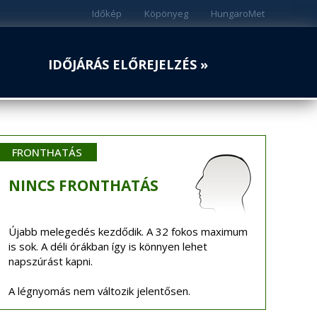
Időkép
Köpönyeg
HungaroMet
IDŐJÁRÁS ELŐREJELZÉS »
FRONTHATÁS
NINCS
FRONTHATÁS
Újabb melegedés kezdődik. A 32 fokos maximum
is sok. A déli órákban így is könnyen lehet
napszúrást kapni.
A légnyomás nem változik jelentősen.