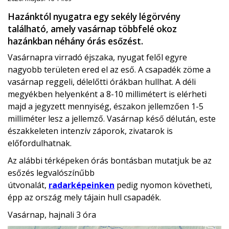
Hazánktól nyugatra egy sekély légörvény
található, amely vasárnap többfelé okoz
hazánkban néhány órás esőzést.
Vasárnapra virradó éjszaka, nyugat felől egyre
nagyobb területen ered el az eső. A csapadék zöme a
vasárnap reggeli, délelőtti órákban hullhat. A déli
megyékben helyenként a 8-10 millimétert is elérheti
majd a jegyzett mennyiség, északon jellemzően 1-5
milliméter lesz a jellemző. Vasárnap késő délután, este
északkeleten intenzív záporok, zivatarok is
előfordulhatnak.
Az alábbi térképeken órás bontásban mutatjuk be az
esőzés legvalószínűbb
útvonalát,
radarképeinken
pedig nyomon követheti,
épp az ország mely tájain hull csapadék.
Vasárnap, hajnali 3 óra