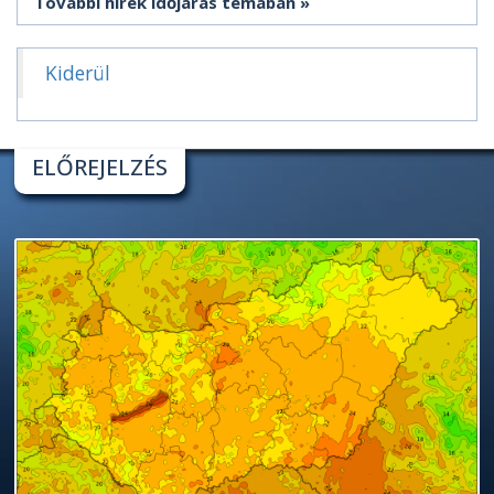
További hírek időjárás témában
Kiderül
ELŐREJELZÉS