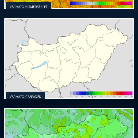
VÁRHATÓ HŐMÉRSÉKLET
VÁRHATÓ CSAPADÉK