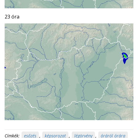
23 óra
Címkék:
esőzés
,
képsorozat
,
légörvény
,
óráról órára