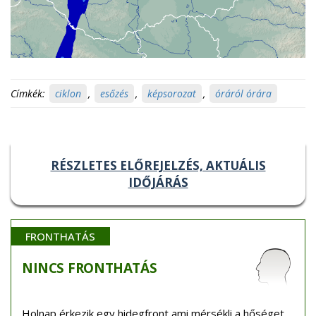
Címkék:
ciklon
,
esőzés
,
képsorozat
,
óráról órára
RÉSZLETES ELŐREJELZÉS, AKTUÁLIS
IDŐJÁRÁS
FRONTHATÁS
NINCS
FRONTHATÁS
Holnap érkezik egy hidegfront ami mérsékli a hőséget.