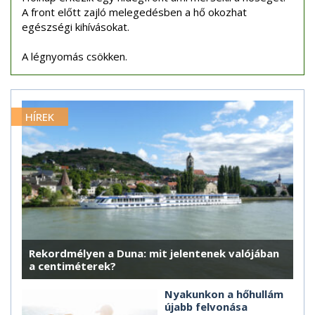
A front előtt zajló melegedésben a hő okozhat
egészségi kihívásokat.
A légnyomás csökken.
HÍREK
Rekordmélyen a Duna: mit jelentenek valójában
a centiméterek?
Nyakunkon a hőhullám
újabb felvonása