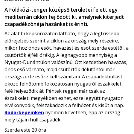
A Földközi-tenger középső területei felett egy
mediterrán ciklon fejlődött ki, amelynek kiterjedt
csapadékzónája hazánkat is érinti.
Az alábbi képsorozaton látható, hogy a legfrissebb
előrejelzés szerint a ciklon az ország mely részeire,
mikor hoz ónos esőt, havazást és esőt szerda estétől, a
csütörtök éjféli órákig. A legnagyobb mennyiség a
Nyugat-Dunántúlon valószínű. Ott kezdetben havazás,
ónos eső várható, majd csütörtök délutántól már
országszerte esőre kell számítani. A csapadékhullást
okozó felhőtömb fokozatosan nyugatról északkelet
felé helyeződik át. Péntek reggel már csak az
északkeleti megyékben eshet, ezzel együtt nyugaton
elvékonyodik, felszakadozik a felhőzet és kisüt a nap.
Radarképeinken
nyomon követheti, épp az ország
mely tájain hull csapadék.
Szerda este 20 óra