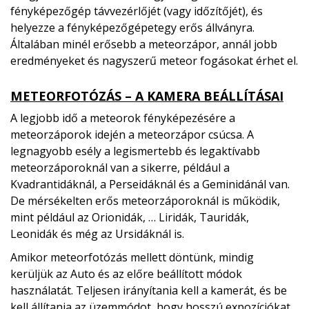
fényképezőgép távvezérlőjét (vagy időzítőjét), és
helyezze a fényképezőgépetegy erős állványra.
Általában minél erősebb a meteorzápor, annál jobb
eredményeket és nagyszerű meteor fogásokat érhet el.
METEORFOTÓZÁS – A KAMERA BEÁLLÍTÁSAI
A legjobb idő a meteorok fényképezésére a
meteorzáporok idején a meteorzápor csúcsa. A
legnagyobb esély a legismertebb és legaktívabb
meteorzáporoknál van a sikerre, például a
Kvadrantidáknál, a Perseidáknál és a Geminidánál van.
De mérsékelten erős meteorzáporoknál is működik,
mint például az Orionidák, … Liridák, Tauridák,
Leonidák és még az Ursidáknál is.
Amikor meteorfotózás mellett döntünk, mindig
kerüljük az Auto és az előre beállított módok
használatát. Teljesen irányítania kell a kamerát, és be
kell állítania az üzemmódot, hogy hosszú expozíciókat