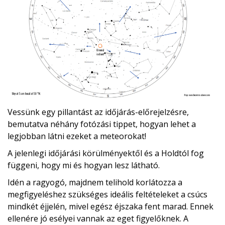
Vessünk egy pillantást az időjárás-előrejelzésre,
bemutatva néhány fotózási tippet, hogyan lehet a
legjobban látni ezeket a meteorokat!
A jelenlegi időjárási körülményektől és a Holdtól fog
függeni, hogy mi és hogyan lesz látható.
Idén a ragyogó, majdnem telihold korlátozza a
megfigyeléshez szükséges ideális feltételeket a csúcs
mindkét éjjelén, mivel egész éjszaka fent marad. Ennek
ellenére jó esélyei vannak az eget figyelőknek. A