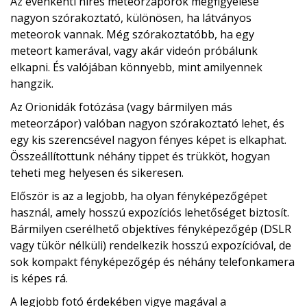
Az évenkénti híres meteorzáporok megfigyelése
nagyon szórakoztató, különösen, ha látványos
meteorok vannak. Még szórakoztatóbb, ha egy
meteort kamerával, vagy akár videón próbálunk
elkapni. És valójában könnyebb, mint amilyennek
hangzik.
Az Orionidák fotózása (vagy bármilyen más
meteorzápor) valóban nagyon szórakoztató lehet, és
egy kis szerencsével nagyon fényes képet is elkaphat.
Összeállítottunk néhány tippet és trükköt, hogyan
teheti meg helyesen és sikeresen.
Először is az a legjobb, ha olyan fényképezőgépet
használ, amely hosszú expozíciós lehetőséget biztosít.
Bármilyen cserélhető objektíves fényképezőgép (DSLR
vagy tükör nélküli) rendelkezik hosszú expozícióval, de
sok kompakt fényképezőgép és néhány telefonkamera
is képes rá.
A legjobb fotó érdekében vigye magával a