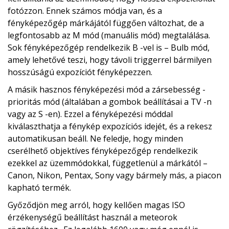
fotózzon. Ennek számos módja van, és a
fényképezőgép márkájától függően változhat, de a
legfontosabb az M mód (manuális mód) megtalálása.
Sok fényképezőgép rendelkezik B -vel is – Bulb mód,
amely lehetővé teszi, hogy távoli triggerrel bármilyen
hosszúságú expozíciót fényképezzen.
A másik hasznos fényképezési mód a zársebesség -
prioritás mód (általában a gombok beállításai a TV -n
vagy az S -en). Ezzel a fényképezési móddal
kiválaszthatja a fénykép expozíciós idejét, és a rekesz
automatikusan beáll. Ne feledje, hogy minden
cserélhető objektíves fényképezőgép rendelkezik
ezekkel az üzemmódokkal, függetlenül a márkától –
Canon, Nikon, Pentax, Sony vagy bármely más, a piacon
kapható termék.
Győződjön meg arról, hogy kellően magas ISO
érzékenységű beállítást használ a meteorok