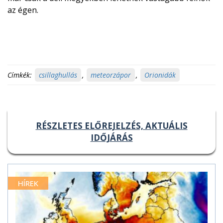
az égen.
Címkék:
csillaghullás
,
meteorzápor
,
Orionidák
RÉSZLETES ELŐREJELZÉS, AKTUÁLIS
IDŐJÁRÁS
HÍREK