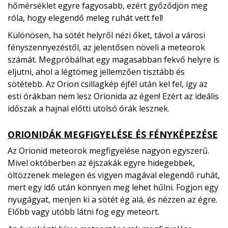
hőmérséklet egyre fagyosabb, ezért győződjön meg
róla, hogy elegendő meleg ruhát vett fel!
Különösen, ha sötét helyről nézi őket, távol a városi
fényszennyezéstől, az jelentősen növeli a meteorok
számát. Megpróbálhat egy magasabban fekvő helyre is
eljutni, ahol a légtömeg jellemzően tisztább és
sötétebb. Az Orion csillagkép éjfél után kel fel, így az
esti órákban nem lesz Orionida az égen! Ezért az ideális
időszak a hajnal előtti utolsó órák lesznek.
ORIONIDÁK MEGFIGYELÉSE ÉS FÉNYKÉPEZÉSE
Az Orionid meteorok megfigyelése nagyon egyszerű.
Mivel októberben az éjszakák egyre hidegebbek,
öltözzenek melegen és vigyen magával elegendő ruhát,
mert egy idő után könnyen meg lehet hűlni. Fogjon egy
nyugágyat, menjen ki a sötét ég alá, és nézzen az égre.
Előbb vagy utóbb látni fog egy meteort.