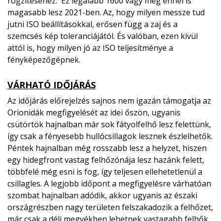
rögzítéséhez. Ez legalább 1600 vagy még ennél is
magasabb lesz 2021-ben. Az, hogy milyen messze tud
jutni ISO beállításokkal, erősen függ a zaj és a
szemcsés kép toleranciájától. És valóban, ezen kívül
attól is, hogy milyen jó az ISO teljesítménye a
fényképezőgépnek.
VÁRHATÓ IDŐJÁRÁS
Az időjárás előrejelzés sajnos nem igazán támogatja az
Orionidák megfigyelését az idei őszön, ugyanis
csütörtök hajnalban már sok fátyolfelhő lesz felettünk,
így csak a fényesebb hullócsillagok lesznek észlelhetők.
Péntek hajnalban még rosszabb lesz a helyzet, hiszen
egy hidegfront vastag felhőzónája lesz hazánk felett,
többfelé még esni is fog, így teljesen ellehetetlenül a
csillagles. A legjobb időpont a megfigyelésre várhatóan
szombat hajnalban adódik, akkor ugyanis az északi
országrészben nagy területen felszakadozik a felhőzet,
már csak a déli megyékben lehetnek vastagabb felhők