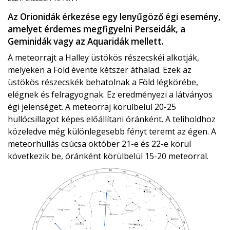
Az Orionidák érkezése egy lenyűgöző égi esemény,
amelyet érdemes megfigyelni Perseidák, a
Geminidák vagy az Aquaridák mellett.
A meteorrajt a Halley üstökös részecskéi alkotják,
melyeken a Föld évente kétszer áthalad. Ezek az
üstökös részecskék behatolnak a Föld légkörébe,
elégnek és felragyognak. Ez eredményezi a látványos
égi jelenséget. A meteorraj körülbelül 20-25
hullócsillagot képes előállítani óránként. A teliholdhoz
közeledve még különlegesebb fényt teremt az égen. A
meteorhullás csúcsa október 21-e és 22-e körül
következik be, óránként körülbelül 15-20 meteorral.