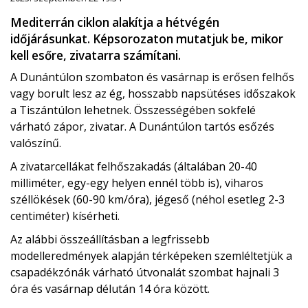
Mediterrán ciklon alakítja a hétvégén
időjárásunkat. Képsorozaton mutatjuk be, mikor
kell esőre, zivatarra számítani.
A Dunántúlon szombaton és vasárnap is erősen felhős
vagy borult lesz az ég, hosszabb napsütéses időszakok
a Tiszántúlon lehetnek. Összességében sokfelé
várható zápor, zivatar. A Dunántúlon tartós esőzés
valószínű.
A zivatarcellákat felhőszakadás (általában 20-40
milliméter, egy-egy helyen ennél több is), viharos
széllökések (60-90 km/óra), jégeső (néhol esetleg 2-3
centiméter) kísérheti.
Az alábbi összeállításban a legfrissebb
modelleredmények alapján térképeken szemléltetjük a
csapadékzónák várható útvonalát szombat hajnali 3
óra és vasárnap délután 14 óra között.