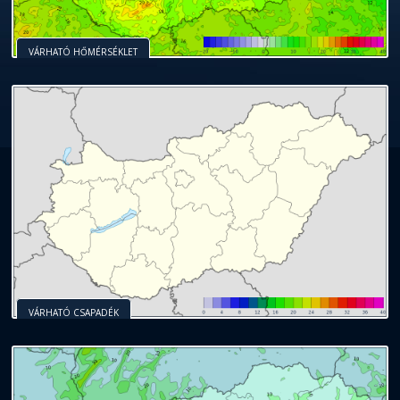
VÁRHATÓ HŐMÉRSÉKLET
VÁRHATÓ CSAPADÉK