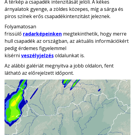
A térkép a csapadék intenzitását jelöli. A kékes
árnyalatok gyenge, a zöldes közepes, míg a sárga és
piros színek erős csapadékintenzitást jeleznek.
Folyamatosan
frissülő
radarképeinken
megtekinthetik, hogy merre
hull csapadék az országban, az aktuális információkért
pedig érdemes figyelemmel
kísérni
veszélyjelzés
oldalunkat is.
Az alábbi galériát megnyitva a jobb oldalon, fent
látható az előrejelzett időpont.