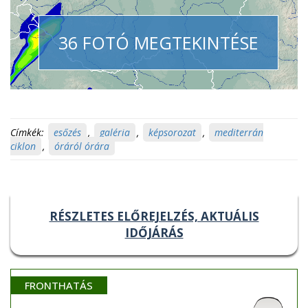
36 FOTÓ MEGTEKINTÉSE
Címkék:
esőzés
,
galéria
,
képsorozat
,
mediterrán
ciklon
,
óráról órára
RÉSZLETES ELŐREJELZÉS, AKTUÁLIS
IDŐJÁRÁS
FRONTHATÁS