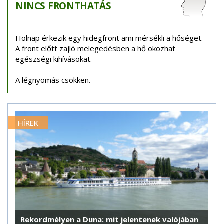
NINCS
FRONTHATÁS
Holnap érkezik egy hidegfront ami mérsékli a hőséget.
A front előtt zajló melegedésben a hő okozhat
egészségi kihívásokat.
A légnyomás csökken.
HÍREK
Rekordmélyen a Duna: mit jelentenek valójában