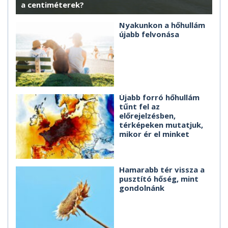
a centiméterek?
Nyakunkon a hőhullám
újabb felvonása
Újabb forró hőhullám
tűnt fel az
előrejelzésben,
térképeken mutatjuk,
mikor ér el minket
Hamarabb tér vissza a
pusztító hőség, mint
gondolnánk