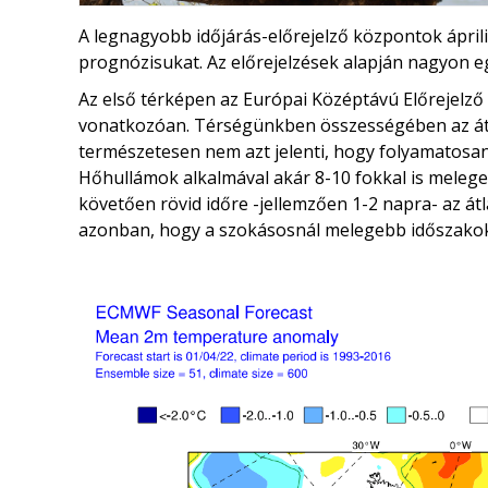
A legnagyobb időjárás-előrejelző központok áprili
prognózisukat. Az előrejelzések alapján nagyon e
Az első térképen az Európai Középtávú Előrejelz
vonatkozóan. Térségünkben összességében az átla
természetesen nem azt jelenti, hogy folyamatosan 
Hőhullámok alkalmával akár 8-10 fokkal is melege
követően rövid időre -jellemzően 1-2 napra- az á
azonban, hogy a szokásosnál melegebb időszakok 