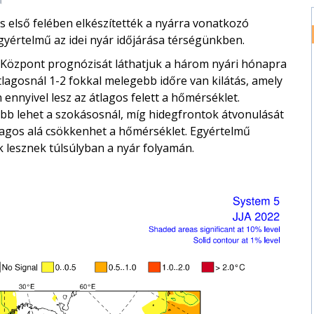
s első felében elkészítették a nyárra vonatkozó
gyértelmű az idei nyár időjárása térségünkben.
ő Központ prognózisát láthatjuk a három nyári hónapra
gosnál 1-2 fokkal melegebb időre van kilátás, amely
ennyivel lesz az átlagos felett a hőmérséklet.
bb lehet a szokásosnál, míg hidegfrontok átvonulását
tlagos alá csökkenhet a hőmérséklet. Egyértelmű
lesznek túlsúlyban a nyár folyamán.