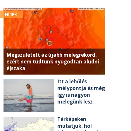
HÍREK
Megszületett az újabb melegrekord,
ezért nem tudtunk nyugodtan aludni
éjszaka
Itt a lehűlés
mélypontja és még
így is nagyon
melegünk lesz
Térképeken
mutatjuk, hol