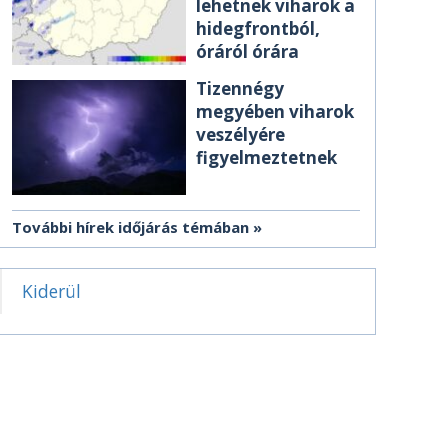
lehetnek viharok a
hidegfrontból,
óráról órára
Tizennégy
megyében viharok
veszélyére
figyelmeztetnek
További hírek időjárás témában
Kiderül