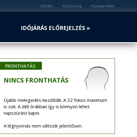
Időkép
Köpönyeg
HungaroMet
IDŐJÁRÁS ELŐREJELZÉS »
FRONTHATÁS
NINCS
FRONTHATÁS
Újabb melegedés kezdődik. A 32 fokos maximum
is sok. A déli órákban így is könnyen lehet
napszúrást kapni.
A légnyomás nem változik jelentősen.