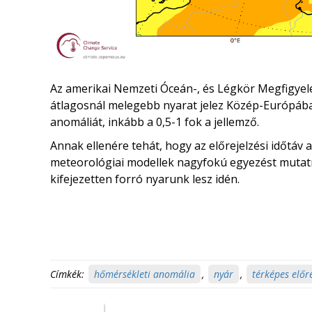
Az amerikai Nemzeti Óceán-, és Légkör Megfigyelé
átlagosnál melegebb nyarat jelez Közép-Európában
anomáliát, inkább a 0,5-1 fok a jellemző.
Annak ellenére tehát, hogy az előrejelzési időtáv
meteorológiai modellek nagyfokú egyezést mutat
kifejezetten forró nyarunk lesz idén.
Címkék:
hőmérsékleti anomália
,
nyár
,
térképes előr