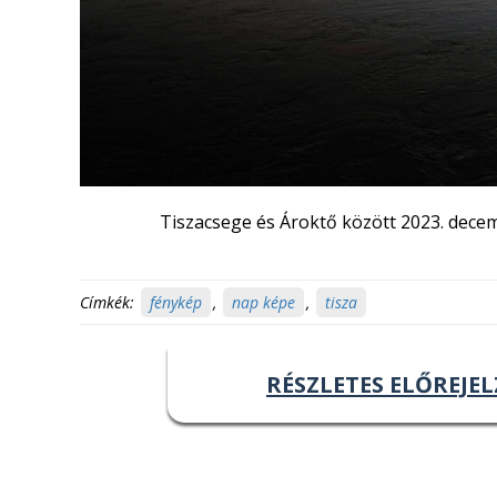
Tiszacsege és Ároktő között 2023. decem
Címkék:
fénykép
,
nap képe
,
tisza
RÉSZLETES ELŐREJEL