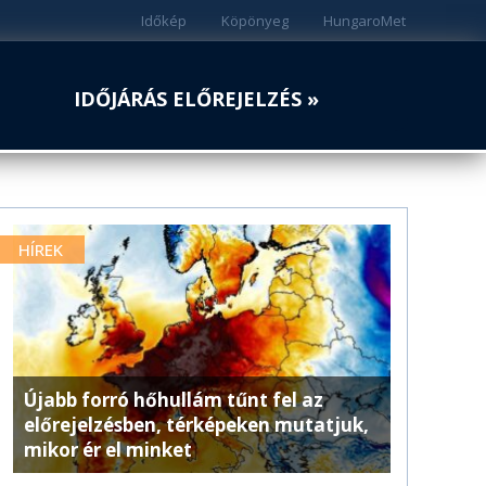
Időkép
Köpönyeg
HungaroMet
IDŐJÁRÁS ELŐREJELZÉS »
HÍREK
Újabb forró hőhullám tűnt fel az
előrejelzésben, térképeken mutatjuk,
mikor ér el minket