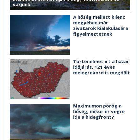
várjunk
A hőség mellett kilenc
megyében már
zivatarok kialakulására
figyelmeztetnek
Történelmet írt a hazai
időjárás, 121 éves
melegrekord is megdőlt
Maximumon pörög a
hőség, mikor ér végre
ide a hidegfront?