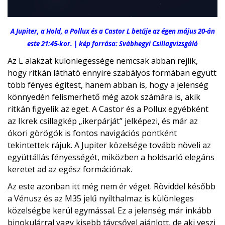
A Jupiter, a Hold, a Pollux és a Castor L betűje az égen május 20-án
este 21:45-kor. | kép forrása: Svábhegyi Csillagvizsgáló
Az L alakzat különlegessége nemcsak abban rejlik,
hogy ritkán látható ennyire szabályos formában együtt
több fényes égitest, hanem abban is, hogy a jelenség
könnyedén felismerhető még azok számára is, akik
ritkán figyelik az eget. A Castor és a Pollux egyébként
az Ikrek csillagkép „ikerpárját” jelképezi, és már az
ókori görögök is fontos navigációs pontként
tekintettek rájuk. A Jupiter közelsége tovább növeli az
együttállás fényességét, miközben a holdsarló elegáns
keretet ad az egész formációnak.
Az este azonban itt még nem ér véget. Röviddel később
a Vénusz és az M35 jelű nyílthalmaz is különleges
közelségbe kerül egymással. Ez a jelenség már inkább
binokulárral vagy kisebb távcsővel ajánlott, de aki veszi