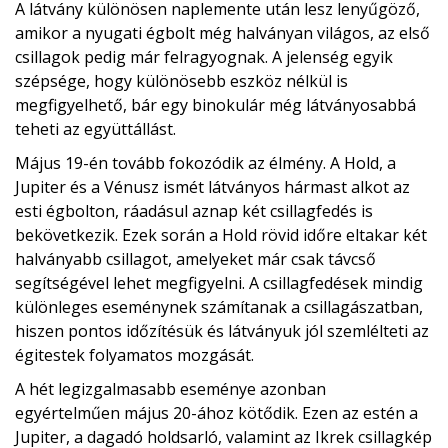
A látvány különösen naplemente után lesz lenyűgöző,
amikor a nyugati égbolt még halványan világos, az első
csillagok pedig már felragyognak. A jelenség egyik
szépsége, hogy különösebb eszköz nélkül is
megfigyelhető, bár egy binokulár még látványosabbá
teheti az együttállást.
Május 19-én tovább fokozódik az élmény. A Hold, a
Jupiter és a Vénusz ismét látványos hármast alkot az
esti égbolton, ráadásul aznap két csillagfedés is
bekövetkezik. Ezek során a Hold rövid időre eltakar két
halványabb csillagot, amelyeket már csak távcső
segítségével lehet megfigyelni. A csillagfedések mindig
különleges eseménynek számítanak a csillagászatban,
hiszen pontos időzítésük és látványuk jól szemlélteti az
égitestek folyamatos mozgását.
A hét legizgalmasabb eseménye azonban
egyértelműen május 20-ához kötődik. Ezen az estén a
Jupiter, a dagadó holdsarló, valamint az Ikrek csillagkép