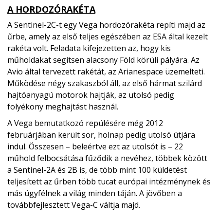
A HORDOZÓRAKÉTA
A Sentinel-2C-t egy Vega hordozórakéta repíti majd az
űrbe, amely az első teljes egészében az ESA által kezelt
rakéta volt. Feladata kifejezetten az, hogy kis
műholdakat segítsen alacsony Föld körüli pályára. Az
Avio által tervezett rakétát, az Arianespace üzemelteti.
Működése négy szakaszból áll, az első hármat szilárd
hajtóanyagú motorok hajtják, az utolsó pedig
folyékony meghajtást használ.
A Vega bemutatkozó repülésére még 2012
februárjában került sor, holnap pedig utolsó útjára
indul. Összesen – beleértve ezt az utolsót is – 22
műhold felbocsátása fűződik a nevéhez, többek között
a Sentinel-2A és 2B is, de több mint 100 küldetést
teljesített az űrben több tucat európai intézménynek és
más ügyfélnek a világ minden táján. A jövőben a
továbbfejlesztett Vega-C váltja majd.