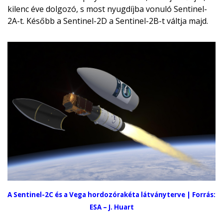
kilenc éve dolgozó, s most nyugdíjba vonuló Sentinel-
2A-t. Később a Sentinel-2D a Sentinel-2B-t váltja majd.
A Sentinel-2C és a Vega hordozórakéta látványterve | Forrás:
ESA – J. Huart