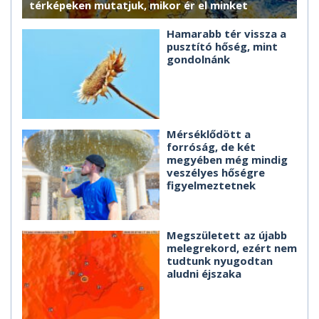
térképeken mutatjuk, mikor ér el minket
Hamarabb tér vissza a
pusztító hőség, mint
gondolnánk
Mérséklődött a
forróság, de két
megyében még mindig
veszélyes hőségre
figyelmeztetnek
Megszületett az újabb
melegrekord, ezért nem
tudtunk nyugodtan
aludni éjszaka