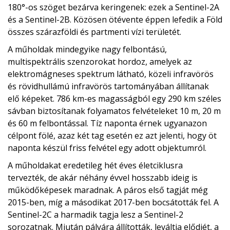
180°-os szöget bezárva keringenek: ezek a Sentinel-2A
és a Sentinel-2B. Közösen ötévente éppen lefedik a Föld
összes szárazföldi és partmenti vízi területét.
A műholdak mindegyike nagy felbontású,
multispektrális szenzorokat hordoz, amelyek az
elektromágneses spektrum látható, közeli infravörös
és rövidhullámú infravörös tartományában állítanak
elő képeket. 786 km-es magasságból egy 290 km széles
sávban biztosítanak folyamatos felvételeket 10 m, 20 m
és 60 m felbontással. Tíz naponta érnek ugyanazon
célpont fölé, azaz két tag esetén ez azt jelenti, hogy öt
naponta készül friss felvétel egy adott objektumról.
A műholdakat eredetileg hét éves életciklusra
tervezték, de akár néhány évvel hosszabb ideig is
működőképesek maradnak. A páros első tagját még
2015-ben, míg a másodikat 2017-ben bocsátották fel. A
Sentinel-2C a harmadik tagja lesz a Sentinel-2
sorozatnak. Miután pályára állították, leváltja elődjét, a