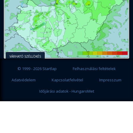
VÁRHATÓ SZÉLLÖKÉS
© 1999 - 2026 Startlap
Felhasználási feltételek
Adatvédelem
Kapcsolatfelvétel
Impresszum
Időjárási adatok - HungaroMet