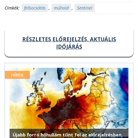
Címkék:
felbocsátás
,
műhold
,
Sentinel
RÉSZLETES ELŐREJELZÉS, AKTUÁLIS
IDŐJÁRÁS
HÍREK
Újabb forró hőhullám tűnt fel az előrejelzésben,