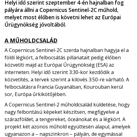
Helyi idő szerint szeptember 4-én hajnalban fog
pályára állni a Copernicus Sentinel-2C műhold,
melyet most élőben is követni lehet az Európai
Űrügynökség jóvoltából.
A MŰHOLDCSALÁD
A Copernicus Sentinel-2C szerda hajnalban hagyja el a
földi légkört, a felbocsátás pillanatait pedig élőben
közvetíti majd az Európai Űrügynökség (ESA) az
interneten. Helyi idő szerint 3:30-kor kezdődik a
közvetítés, a tervek szerint a kilövés 3:50-re várható. A
felbocsátásra Francia Guyanában, Kourouban kerül
sor, Európa űrkikötőjében.
A Copernicus Sentinel-2 műholdcsalád küldetése, hogy
nagy felbontású képeket készítsen, megfigyelve a
szárazföldet, a tengereket, óceánokat és a légkört. A
projekt két azonos műhold együttesén alapul, amelyek
ugyanazon a – napszinkron – pályán, de egymással