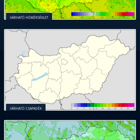
VÁRHATÓ HŐMÉRSÉKLET
VÁRHATÓ CSAPADÉK