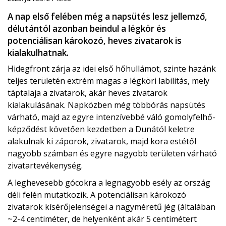
A nap első felében még a napsütés lesz jellemző,
délutántól azonban beindul a légkör és
potenciálisan károkozó, heves zivatarok is
kialakulhatnak.
Hidegfront zárja az idei első hőhullámot, szinte hazánk
teljes területén extrém magas a légköri labilitás, mely
táptalaja a zivatarok, akár heves zivatarok
kialakulásának. Napközben még többórás napsütés
várható, majd az egyre intenzívebbé váló gomolyfelhő-
képződést követően kezdetben a Dunától keletre
alakulnak ki záporok, zivatarok, majd kora estétől
nagyobb számban és egyre nagyobb területen várható
zivatartevékenység.
A leghevesebb gócokra a legnagyobb esély az ország
déli felén mutatkozik. A potenciálisan károkozó
zivatarok kísérőjelenségei a nagyméretű jég (általában
~2-4 centiméter, de helyenként akár 5 centimétert