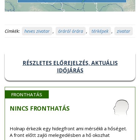
Címkék:
heves zivatar
,
óráról órára
,
térképek
,
zivatar
RÉSZLETES ELŐREJELZÉS, AKTUÁLIS
IDŐJÁRÁS
FRONTHATÁS
NINCS
FRONTHATÁS
Holnap érkezik egy hidegfront ami mérsékli a hőséget.
A front előtt zajló melegedésben a hő okozhat