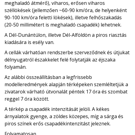
meghaladó átmérő), viharos, erősen viharos
széllökések (jellemzően ~60-90 km/óra, de helyenként
90-100 km/óra feletti lökések), illetve felhőszakadás
(20-50 millimétert is meghaladó csapadék) lehetnek.
A Dél-Dunántúlon, illetve Dél-Alföldön a piros riasztás
kiadására is esély van.
A cellák várhatóan rendszerbe szerveződnek és útjukat
délnyugatról északkelet felé folytatják az éjszaka
folyamán.
Az alábbi összeállításban a legfrissebb
modelleredmények alapján térképeken szemléltetjük a
zivatarok várható útvonalát péntek 17 óra és szombat
reggel 7 óra között.
A térkép a csapadék intenzitását jelöli. A kékes
árnyalatok gyenge, a zöldes közepes, míg a sárga és
piros színek erős csapadékintenzitást jeleznek.
Folyamatosan