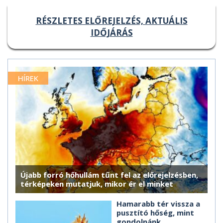
RÉSZLETES ELŐREJELZÉS, AKTUÁLIS
IDŐJÁRÁS
HÍREK
Újabb forró hőhullám tűnt fel az előrejelzésben,
térképeken mutatjuk, mikor ér el minket
Hamarabb tér vissza a
pusztító hőség, mint
gondolnánk