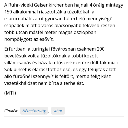
A Ruhr-vidéki Gelsenkirchenben hajnali 4 óráig mintegy
150 alkalommal riasztották a tűzoltókat, a
csatornahálózatot gyorsan túlterhelő mennyiségű
csapadék miatt a város alacsonyabb fekvésű részén
több utcán másfél méter magas oszlopban
hömpölygött az esővíz.
Erfurtban, a türingiai fővárosban csaknem 200
bevetésük volt a tűzoltóknak a többi között
villámcsapás és házak tetőszerkezetére dőlt fák miatt.
Sok pincét is elárasztott az eső, és egy felújítás alatt
álló fürdőnél szennyvíz is feltört, mert a félig kész
vezetékhálózat nem bírta a terhelést.
(MTI)
Címkék:
Németország
,
vihar