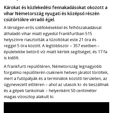
Károkat és közlekedési fennakadásokat okozott a
vihar Németország nyugati és középső részén
csütörtökre virradó éjjel.
A térségen erős széllökésekkel és felhőszakadással
áthaladó vihar miatt egyedül Frankfurtban 515
helyszínre riasztották a tűzoltókat este 21 óra és
reggel 5 óra között. A legtöbbször – 357 esetben –
épületekbe betörő víz miatt kértek segítséget, és 17 fa
is kidőlt.
A frankfurti repülőtéren, Németország legnagyobb
forgalmú repülőterén csaknem hetven járatot töröltek,
mert a futópályák és a terminálok közötti területen, az
úgynevezett előtéren – ahol az utasok ki- és beszállnak
és a gépek tankolnak – helyenként 50 centiméter
magas vízoszlop alakult ki.