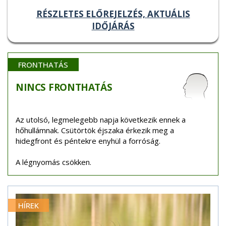
RÉSZLETES ELŐREJELZÉS, AKTUÁLIS
IDŐJÁRÁS
FRONTHATÁS
NINCS
FRONTHATÁS
Az utolsó, legmelegebb napja következik ennek a
hőhullámnak. Csütörtök éjszaka érkezik meg a
hidegfront és péntekre enyhül a forróság.
A légnyomás csökken.
HÍREK