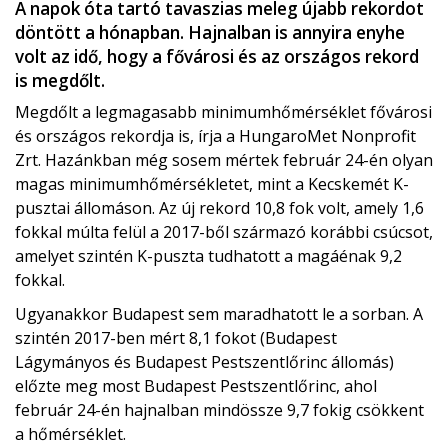
A napok óta tartó tavaszias meleg újabb rekordot
döntött a hónapban. Hajnalban is annyira enyhe
volt az idő, hogy a fővárosi és az országos rekord
is megdőlt.
Megdőlt a legmagasabb minimumhőmérséklet fővárosi
és országos rekordja is, írja a HungaroMet Nonprofit
Zrt. Hazánkban még sosem mértek február 24-én olyan
magas minimumhőmérsékletet, mint a Kecskemét K-
pusztai állomáson. Az új rekord 10,8 fok volt, amely 1,6
fokkal múlta felül a 2017-ből származó korábbi csúcsot,
amelyet szintén K-puszta tudhatott a magáénak 9,2
fokkal.
Ugyanakkor Budapest sem maradhatott le a sorban. A
szintén 2017-ben mért 8,1 fokot (Budapest
Lágymányos és Budapest Pestszentlőrinc állomás)
előzte meg most Budapest Pestszentlőrinc, ahol
február 24-én hajnalban mindössze 9,7 fokig csökkent
a hőmérséklet.