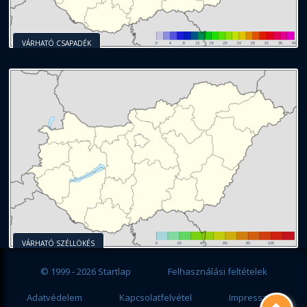
VÁRHATÓ CSAPADÉK
VÁRHATÓ SZÉLLÖKÉS
© 1999 - 2026 Startlap
Felhasználási feltételek
Adatvédelem
Kapcsolatfelvétel
Impresszum