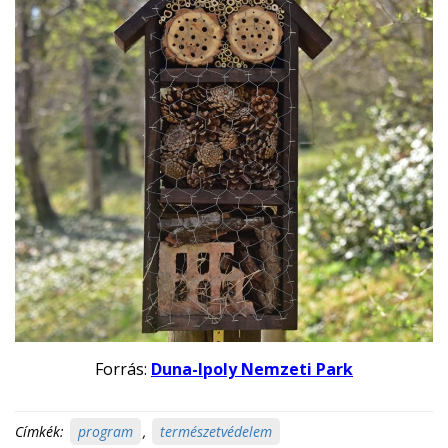
Forrás:
Duna-Ipoly Nemzeti Park
Címkék:
program
,
természetvédelem