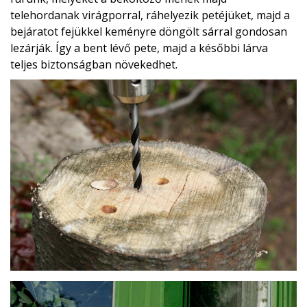
telehordanak virágporral, ráhelyezik petéjüket, majd a
bejáratot fejükkel keményre döngölt sárral gondosan
lezárják. Így a bent lévő pete, majd a későbbi lárva
teljes biztonságban növekedhet.