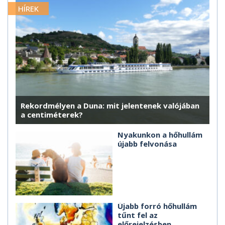
HÍREK
Rekordmélyen a Duna: mit jelentenek valójában
a centiméterek?
Nyakunkon a hőhullám
újabb felvonása
Újabb forró hőhullám
tűnt fel az
előrejelzésben,