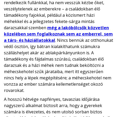
rendelkezik fullánkkal, ha nem vesszük kézbe őket,
veszélytelenek az emberekre – a családokban élő
támadékony fajokkal, például a közismert házi
méhekkel és a jellegzetes fekete-sárga mintás
darazsakkal szemben
még a lakóbölcsők közvetlen
közelében sem foglalkoznak sem az emberrel, sem
a társ- és háziállatokkal
. Nincs bennük az otthonukat
védő ösztön, így bátran kialakíthatunk számukra
szálláshelyet akár az ablakpárkányunkon is. A
támadékony és fájdalmas szúrású, családokban élő
darazsak és a házi méhek nem tudnak beköltözni a
méhecskehotel szűk járataiba, mert itt egyszerűen
nincs hely a lépek megépítésére; a méhecskehotel nem
vonzza az ember számára kellemetlenséget okozó
rovarokat.
A hosszú hétvége napfényes, tavaszias időjárása
nagyszerű alkalmat biztosít arra, hogy a gyerekek
számára is élvezetes, és nem utolsó sorban biztos