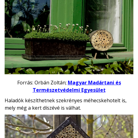
Forrás: Orbán Zoltán;
Magyar Madártani és
Természetvédelmi Egyesület
Haladók készíthetnek szekrényes méhecskehotelt is,
mely még a kert díszévé is válhat.