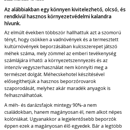
Az alábbiakban egy könnyen kivitelezhető, olcsó, és
rendkívül hasznos környezetvédelmi kalandra
hívunk.
Az elmúlt években többször hallhattuk azt a szomorú
tényt, hogy csökken a vadnövények és a termesztett
kultúrnövények beporzásában kulcsszerepet játszó
méhek száma, mely zömmel az emberi tevékenység
számlájára írható: a környezetszennyezés és az
intenzív vegyszerhasználat nem könnyíti meg a
természet dolgát. Méhecskehotel készítésével
elősegíthetjük a hasznos beporzórovarok
szaporodását, melyhez akár maradék anyagok is
felhasználhatóak.
A méh- és darázsfajok mintegy 90%-a nem
családokban, hanem magányosan él, nem alkot népes
kolóniákat. Ugyanakkor a legjelentősebb beporzók
éppen ezek a magányosan élő egyedek. Bár a legtöbb