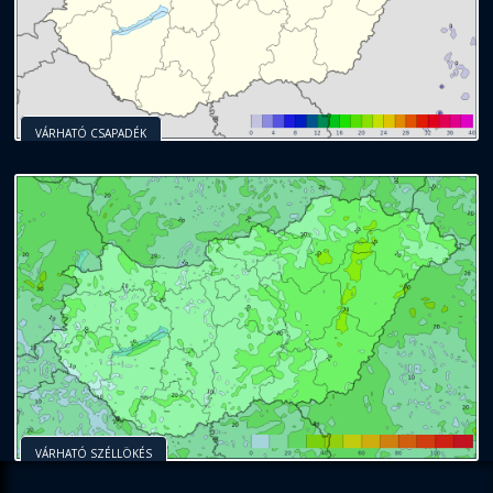
VÁRHATÓ CSAPADÉK
VÁRHATÓ SZÉLLÖKÉS