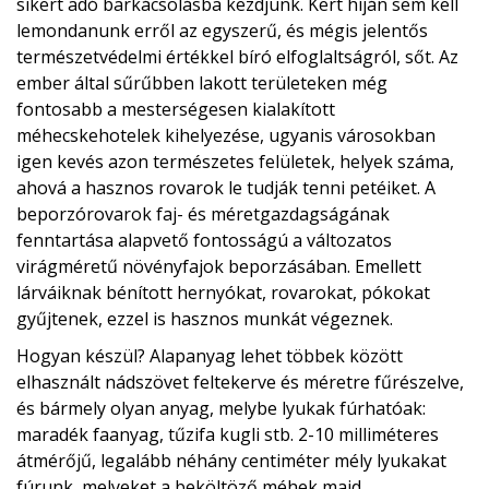
sikert adó barkácsolásba kezdjünk. Kert híján sem kell
lemondanunk erről az egyszerű, és mégis jelentős
természetvédelmi értékkel bíró elfoglaltságról, sőt. Az
ember által sűrűbben lakott területeken még
fontosabb a mesterségesen kialakított
méhecskehotelek kihelyezése, ugyanis városokban
igen kevés azon természetes felületek, helyek száma,
ahová a hasznos rovarok le tudják tenni petéiket. A
beporzórovarok faj- és méretgazdagságának
fenntartása alapvető fontosságú a változatos
virágméretű növényfajok beporzásában. Emellett
lárváiknak bénított hernyókat, rovarokat, pókokat
gyűjtenek, ezzel is hasznos munkát végeznek.
Hogyan készül? Alapanyag lehet többek között
elhasznált nádszövet feltekerve és méretre fűrészelve,
és bármely olyan anyag, melybe lyukak fúrhatóak:
maradék faanyag, tűzifa kugli stb. 2-10 milliméteres
átmérőjű, legalább néhány centiméter mély lyukakat
fúrunk, melyeket a beköltöző méhek majd