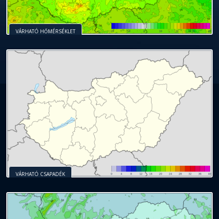
VÁRHATÓ HŐMÉRSÉKLET
VÁRHATÓ CSAPADÉK