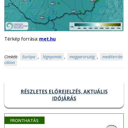
Térkép forrása:
met.hu
Címkék:
Európa
,
légnyomás
,
magyarország
,
mediterrán
ciklon
RÉSZLETES ELŐREJELZÉS, AKTUÁLIS
IDŐJÁRÁS
FRONTHATÁS