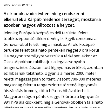
2022. április. 01 9:57
A ciklonok az idei évben eddig rendszerint
elkerülték a Kárpát-medence térségét, mostanra
azonban nagyot változott a helyzet.
Jelenleg Európa középső és déli területei felett
többközéppontú ciklon örvénylik. Egyik centruma a
Genovai-öböl felett, míg a másik az Alföld középső
területei felett található pénteken reggel 9 óra körül.
Ha nagyon szemügyre vesszük a térképet, akkor az
Olasz-Alpokban találhatjuk a legalacsonyabb
tengerszintre átszámított légnyomás értéket, azonban
ez hibásnak tekithető. Ugyanis a mérés 2000 méter
feletti magasságban történt, viszont 700-800 méteres
magasság felett a tengerszintre történő légnyomás
átszámítás komoly, több hPa-os hibával terhelt.
Magyarországon péntek reggel 9 órára a légnyomás
991 hPa alá csökkent, míg a Genovai-öbölben található