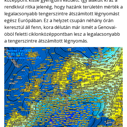
középpont kissé gyengülni kezdett. Így alakult ki az a
rendkívül ritka jelenég, hogy hazánk területén mérték a
legalacsonyabb tengerszintre átszámított légnyomást
egész Európában. Ez a helyzet csupán néhány órán
keresztül áll fenn, kora délután már ismét a Genovai-
öböl feletti ciklonközéppontban lesz a legalacsonyabb
a tengerszintre átszámított légnyomás.