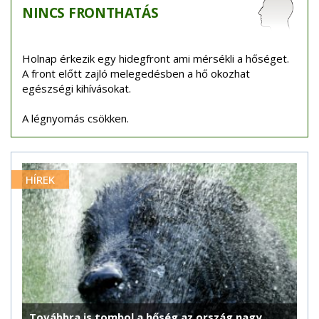
NINCS
FRONTHATÁS
Holnap érkezik egy hidegfront ami mérsékli a hőséget.
A front előtt zajló melegedésben a hő okozhat
egészségi kihívásokat.
A légnyomás csökken.
HÍREK
Továbbra is tombol a hőség az ország nagy