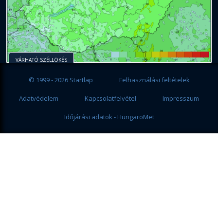
VÁRHATÓ SZÉLLÖKÉS
© 1999 - 2026 Startlap
Felhasználási feltételek
Adatvédelem
Kapcsolatfelvétel
Impresszum
Időjárási adatok - HungaroMet