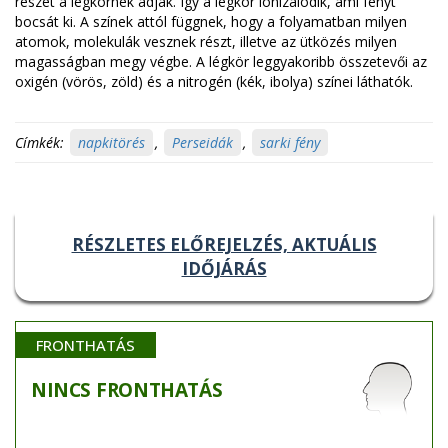
részét a légkörnek adják. Így a légkör ionizálódik, ami fényt
bocsát ki. A színek attól függnek, hogy a folyamatban milyen
atomok, molekulák vesznek részt, illetve az ütközés milyen
magasságban megy végbe. A légkör leggyakoribb összetevői az
oxigén (vörös, zöld) és a nitrogén (kék, ibolya) színei láthatók.
Címkék:
napkitörés
,
Perseidák
,
sarki fény
RÉSZLETES ELŐREJELZÉS, AKTUÁLIS
IDŐJÁRÁS
FRONTHATÁS
NINCS
FRONTHATÁS