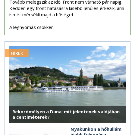
Tovább melegszik az idő. Front nem várható pár napig.
Kedden egy front hatásásra kisebb lehűlés érkezik, ami
ismét mérsékli majd a hőséget.
A légnyomás csökken.
HÍREK
Rekordmélyen a Duna: mit jelentenek valójában
a centiméterek?
Nyakunkon a hőhullám
újabb felvonása