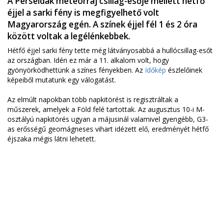
A Perseidák meteorraj csillag-esője mellett hétfő
éjjel a sarki fény is megfigyelhető volt
Magyarország egén. A színek éjjel fél 1 és 2 óra
között voltak a legélénkebbek.
Hétfő éjjel sarki fény tette még látványosabbá a hullócsillag-esőt
az országban. Idén ez már a 11. alkalom volt, hogy
gyönyörködhettünk a színes fényekben. Az
Időkép
észlelőinek
képeiből mutatunk egy válogatást.
Az elmúlt napokban több napkitörést is regisztráltak a
műszerek, amelyek a Föld felé tartottak. Az augusztus 10-i M-
osztályú napkitörés ugyan a májusinál valamivel gyengébb, G3-
as erősségű geomágneses vihart idézett elő, eredményét hétfő
éjszaka mégis látni lehetett.