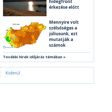
hidegfront
érkezése előtt
Mennyire volt
szélsőséges a
júliusunk, ezt
mutatják a
számok
További hírek időjárás témában
Kiderül