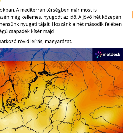
pokban. A mediterrán térségben már most is
szén még kellemes, nyugodt az idő. A jövő hét közepén
tinensünk nyugati tájait. Hozzánk a hét második felében
égű csapadék kísér majd.
atkozó rövid leírás, magyarázat.