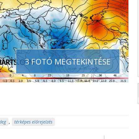
3 FOTÓ MEGTEKINTÉSE
ideg
,
térképes előrejelzés