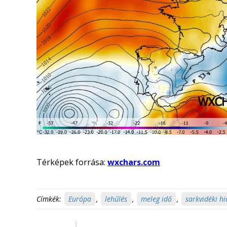
Térképek forrása:
wxchars.com
Címkék:
Európa
,
lehűlés
,
meleg idő
,
sarkvidéki h