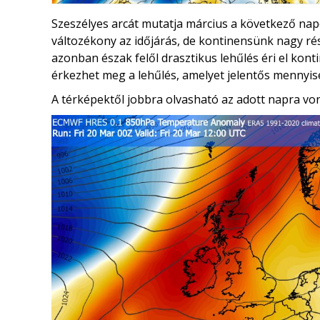
Szeszélyes arcát mutatja március a következő na
változékony az időjárás, de kontinensünk nagy ré
azonban észak felől drasztikus lehűlés éri el kon
érkezhet meg a lehűlés, amelyet jelentős mennyis
A térképektől jobbra olvasható az adott napra von