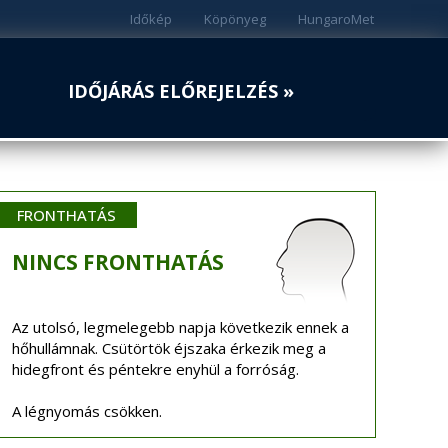
Időkép
Köpönyeg
HungaroMet
IDŐJÁRÁS ELŐREJELZÉS »
FRONTHATÁS
NINCS
FRONTHATÁS
Az utolsó, legmelegebb napja következik ennek a
hőhullámnak. Csütörtök éjszaka érkezik meg a
hidegfront és péntekre enyhül a forróság.
A légnyomás csökken.