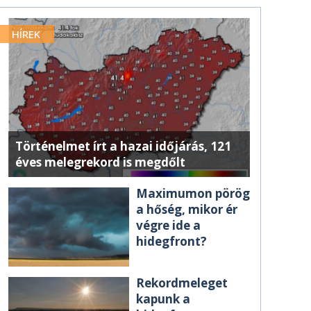
HÍREK
Történelmet írt a hazai időjárás, 121
éves melegrekord is megdőlt
Maximumon pörög
a hőség, mikor ér
végre ide a
hidegfront?
Rekordmeleget
kapunk a