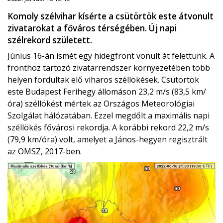
Komoly szélvihar kísérte a csütörtök este átvonult
zivatarokat a főváros térségében. Új napi
szélrekord született.
Június 16-án ismét egy hidegfront vonult át felettünk. A
fronthoz tartozó zivatarrendszer környezetében több
helyen fordultak elő viharos széllökések. Csütörtök
este Budapest Ferihegy állomáson 23,2 m/s (83,5 km/
óra) széllökést mértek az Országos Meteorológiai
Szolgálat hálózatában. Ezzel megdőlt a maximális napi
széllökés fővárosi rekordja. A korábbi rekord 22,2 m/s
(79,9 km/óra) volt, amelyet a János-hegyen regisztrált
az OMSZ, 2017-ben.