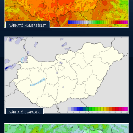
VÁRHATÓ HŐMÉRSÉKLET
VÁRHATÓ CSAPADÉK