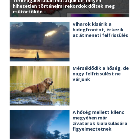
Térképgalériában mutatjuk be, milyen
hihetetlen történelmi rekordok dőltek meg
csütörtökön
Viharok kísérik a
hidegfrontot, érkezik
az átmeneti felfrissülés
Mérséklődik a hőség, de
nagy felfrissülést ne
várjunk
A hőség mellett kilenc
megyében már
zivatarok kialakulására
figyelmeztetnek