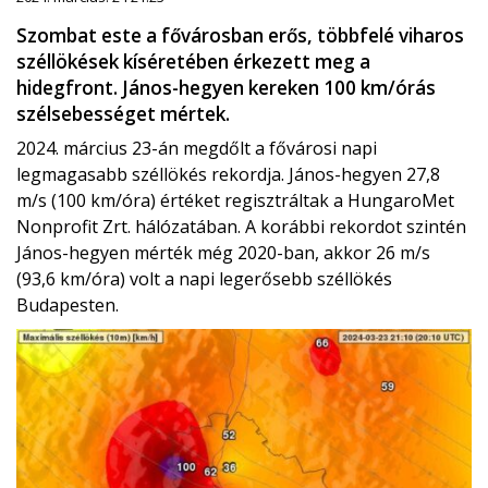
Szombat este a fővárosban erős, többfelé viharos
széllökések kíséretében érkezett meg a
hidegfront. János-hegyen kereken 100 km/órás
szélsebességet mértek.
2024. március 23-án megdőlt a fővárosi napi
legmagasabb széllökés rekordja. János-hegyen 27,8
m/s (100 km/óra) értéket regisztráltak a HungaroMet
Nonprofit Zrt. hálózatában. A korábbi rekordot szintén
János-hegyen mérték még 2020-ban, akkor 26 m/s
(93,6 km/óra) volt a napi legerősebb széllökés
Budapesten.