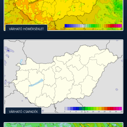
VÁRHATÓ HŐMÉRSÉKLET
VÁRHATÓ CSAPADÉK