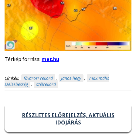
Térkép forrása:
met.hu
Címkék:
fővárosi rekord
,
János-hegy
,
maximális
szélsebesség
,
szélrekord
RÉSZLETES ELŐREJELZÉS, AKTUÁLIS
IDŐJÁRÁS