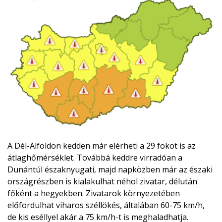
A Dél-Alföldön kedden már elérheti a 29 fokot is az
átlaghőmérséklet. Továbbá keddre virradóan a
Dunántúl északnyugati, majd napközben már az északi
országrészben is kialakulhat néhol zivatar, délután
főként a hegyekben. Zivatarok környezetében
előfordulhat viharos széllökés, általában 60-75 km/h,
de kis eséllyel akár a 75 km/h-t is meghaladhatja.