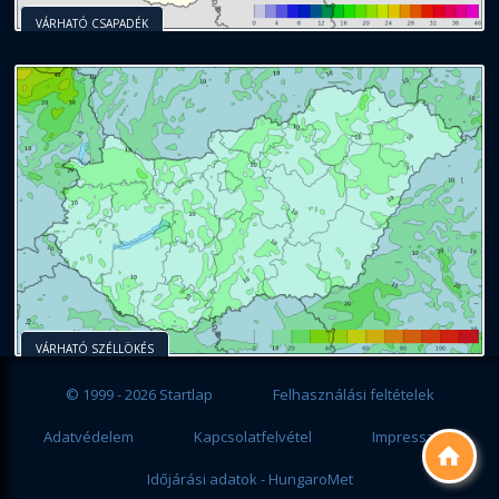
VÁRHATÓ CSAPADÉK
VÁRHATÓ SZÉLLÖKÉS
© 1999 - 2026 Startlap
Felhasználási feltételek
Adatvédelem
Kapcsolatfelvétel
Impresszum

Időjárási adatok - HungaroMet