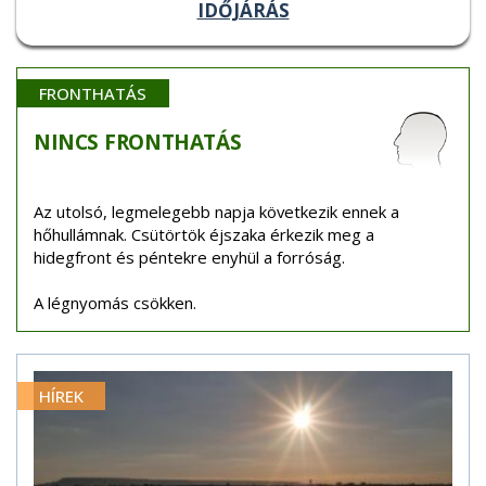
IDŐJÁRÁS
FRONTHATÁS
NINCS
FRONTHATÁS
Az utolsó, legmelegebb napja következik ennek a
hőhullámnak. Csütörtök éjszaka érkezik meg a
hidegfront és péntekre enyhül a forróság.
A légnyomás csökken.
HÍREK