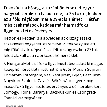
Fokozódik a hőség, a középhőmérséklet egyre
nagyobb területen haladja meg a 25 fokot, kedden
az alföldi régióban már a 29-et is elérheti. Hétfőn
még csak másod-, kedden már harmadfokú
figyelmeztetés érvényes.
Hétfőn és kedden is alapvetően az ország északi,
északkeleti negyedét leszámítva 25 fok vagy afelett,
míg főként a középső és a déli országrészben 27 fok
felett alakulhat a napi középhőmérséklet.
A HungaroMet elsőfokú figyelmeztetést adott ki magas
középhőmérséklet miatt hétfőre Győr-Moson-Sopron,
Komárom-Esztergom, Vas, Veszprém, Fejér, Pest, Jász-
Nagykun-Szolnok, Zala és Békés vármegyére, míg
másodfokú figyelmeztetés érvényes a déli területeken:
Somogy, Tolna, Baranya, Bács-Kiskun és Csongrád-
Csanád vármegyében.