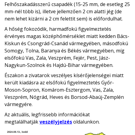
Felhőszakadásszerű csapadék (15-25 mm, de esetleg 25
mm-nél több is), illetve jellemzően 2 cm alatti jég (de
nem lehet kizárni a 2 cm felettit sem) is előfordulhat.
A hőség fokozódik, harmadfokú figyelmeztetés
érvényes magas középhőmérséklet miatt kedden Bács-
Kiskun és Csongrád-Csanád vármegyében, másodfokú
Somogy, Tolna, Baranya és Békés vármegyében, míg
elsőfokú Vas, Zala, Veszprém, Fejér, Pest, Jász-
Nagykun-Szolnok és Hajdú-Bihar vármegyében.
Északon a zivatarok veszélyes kísérőjelenségei miatt
került kiadásra az elsőfokú figyelmeztetés Győr-
Moson-Sopron, Komárom-Esztergom, Vas, Zala,
Veszprém, Nógrád, Heves és Borsod-Abaúj-Zemplén
vármegyére.
Az aktuális, legfrissebb információkat
megtalálhatják
veszélyjelzés
oldalunkon.