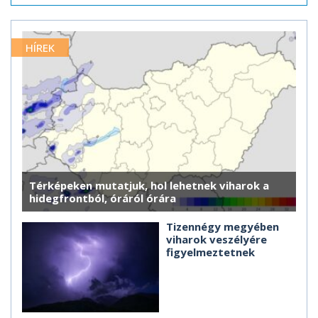
HÍREK
Térképeken mutatjuk, hol lehetnek viharok a
hidegfrontból, óráról órára
Tizennégy megyében
viharok veszélyére
figyelmeztetnek