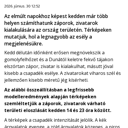
2026. június. 30 12:52
Az elmúlt napokhoz képest kedden már több
helyen számíthatunk záporok, zivatarok
kialakulására az ország területén. Térképeken
mutatjuk, hol a legnagyobb az esély a
megjelenésükre.
Kedd délután időnként erősen megnövekszik a
gomolyfelhőzet és a Dunától keletre fekvő tájakon
elszórtan zápor, zivatar is kialakulhat, másutt jóval
kisebb a csapadék esélye. A zivatarokat viharos szél és
jellemzően kisebb méretű jég kísérheti.
Az alábbi összeállításban a legfrissebb
modelleredmények alapján térképeken
szemléltetjük a záporok, zivatarok várható
területi eloszlását kedden 14 és 23 óra között.
A térképek a csapadék intenzitását jelölik. A kék
árnyalatok gyenge, a zöld árnyalatok közepes, a piros