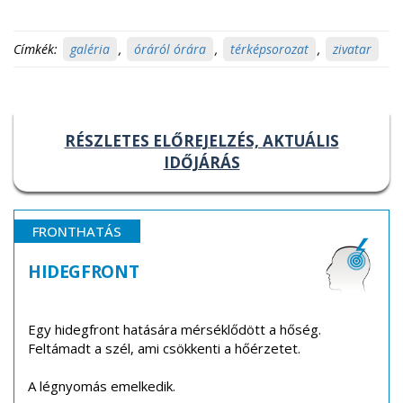
Címkék:
galéria
,
óráról órára
,
térképsorozat
,
zivatar
RÉSZLETES ELŐREJELZÉS, AKTUÁLIS
IDŐJÁRÁS
FRONTHATÁS
HIDEGFRONT
Egy hidegfront hatására mérséklődött a hőség.
Feltámadt a szél, ami csökkenti a hőérzetet.
A légnyomás emelkedik.