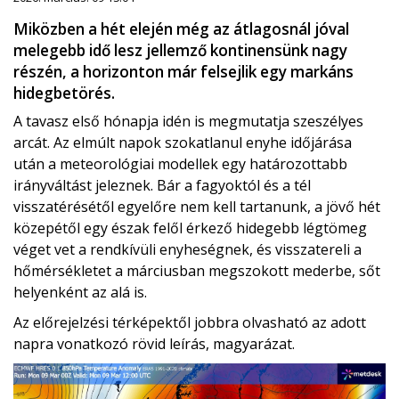
Miközben a hét elején még az átlagosnál jóval
melegebb idő lesz jellemző kontinensünk nagy
részén, a horizonton már felsejlik egy markáns
hidegbetörés.
A tavasz első hónapja idén is megmutatja szeszélyes
arcát. Az elmúlt napok szokatlanul enyhe időjárása
után a meteorológiai modellek egy határozottabb
irányváltást jeleznek. Bár a fagyoktól és a tél
visszatérésétől egyelőre nem kell tartanunk, a jövő hét
közepétől egy észak felől érkező hidegebb légtömeg
véget vet a rendkívüli enyheségnek, és visszatereli a
hőmérsékletet a márciusban megszokott mederbe, sőt
helyenként az alá is.
Az előrejelzési térképektől jobbra olvasható az adott
napra vonatkozó rövid leírás, magyarázat.