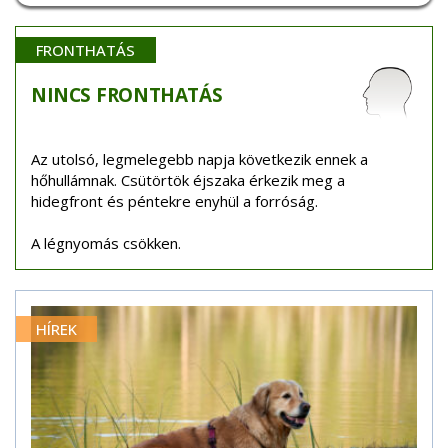
FRONTHATÁS
NINCS
FRONTHATÁS
Az utolsó, legmelegebb napja következik ennek a
hőhullámnak. Csütörtök éjszaka érkezik meg a
hidegfront és péntekre enyhül a forróság.
A légnyomás csökken.
HÍREK