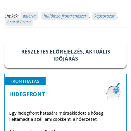
Címkék:
galéria
,
hullámzó frontrendszer
,
képsorozat
,
óráról órára
RÉSZLETES ELŐREJELZÉS, AKTUÁLIS
IDŐJÁRÁS
FRONTHATÁS
HIDEGFRONT
Egy hidegfront hatására mérséklődött a hőség.
Feltámadt a szél, ami csökkenti a hőérzetet.