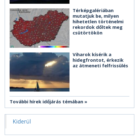
Térképgalériában
mutatjuk be, milyen
hihetetlen történelmi
rekordok dőltek meg
csütörtökön
Viharok kísérik a
hidegfrontot, érkezik
az átmeneti felfrissülés
További hírek időjárás témában
Kiderül