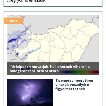
A légnyomás emelkedik.
HÍREK
Térképeken mutatjuk, hol lehetnek viharok a
hidegfrontból, óráról órára
Tizennégy megyében
viharok veszélyére
figyelmeztetnek