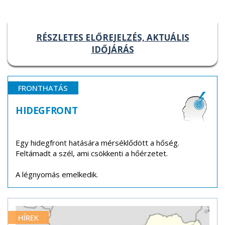
RÉSZLETES ELŐREJELZÉS, AKTUÁLIS
IDŐJÁRÁS
FRONTHATÁS
HIDEGFRONT
Egy hidegfront hatására mérséklődött a hőség.
Feltámadt a szél, ami csökkenti a hőérzetet.
A légnyomás emelkedik.
HÍREK