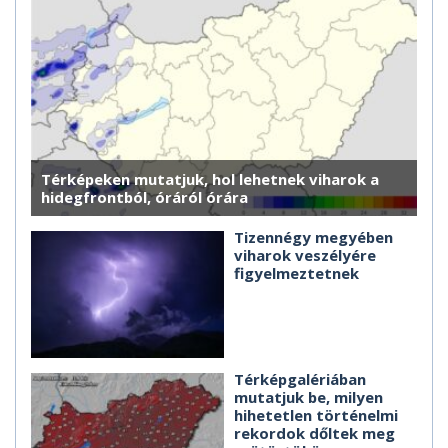
Térképeken mutatjuk, hol lehetnek viharok a
hidegfrontból, óráról órára
Tizennégy megyében
viharok veszélyére
figyelmeztetnek
Térképgalériában
mutatjuk be, milyen
hihetetlen történelmi
rekordok dőltek meg