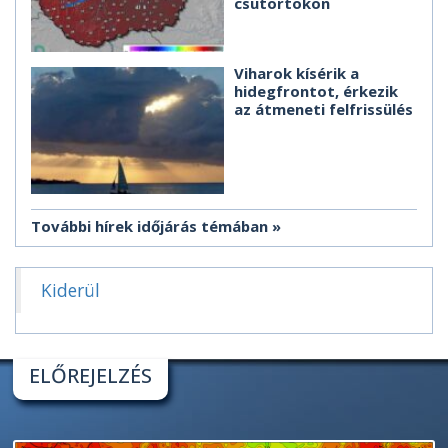
csütörtökön
Viharok kísérik a
hidegfrontot, érkezik
az átmeneti felfrissülés
További hírek időjárás témában
Kiderül
ELŐREJELZÉS