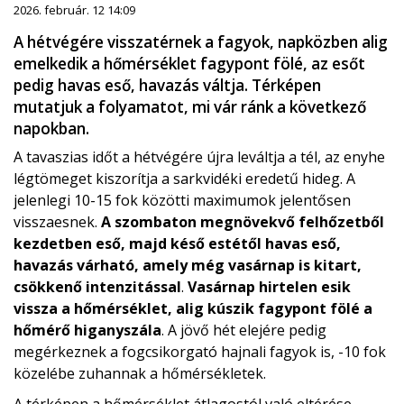
2026. február. 12 14:09
A hétvégére visszatérnek a fagyok, napközben alig
emelkedik a hőmérséklet fagypont fölé, az esőt
pedig havas eső, havazás váltja. Térképen
mutatjuk a folyamatot, mi vár ránk a következő
napokban.
A tavaszias időt a hétvégére újra leváltja a tél, az enyhe
légtömeget kiszorítja a sarkvidéki eredetű hideg. A
jelenlegi 10-15 fok közötti maximumok jelentősen
visszaesnek.
A szombaton megnövekvő felhőzetből
kezdetben eső, majd késő estétől havas eső,
havazás várható, amely még vasárnap is kitart,
csökkenő intenzitással
.
Vasárnap hirtelen esik
vissza a hőmérséklet, alig kúszik fagypont fölé a
hőmérő higanyszála
. A jövő hét elejére pedig
megérkeznek a fogcsikorgató hajnali fagyok is, -10 fok
közelébe zuhannak a hőmérsékletek.