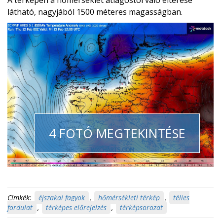
A térképen a hőmérséklet átlagostól való eltérése
látható, nagyjából 1500 méteres magasságban.
4 FOTÓ MEGTEKINTÉSE
Címkék:
éjszakai fagyok
,
hőmérsékleti térkép
,
télies
fordulat
,
térképes előrejelzés
,
térképsorozat