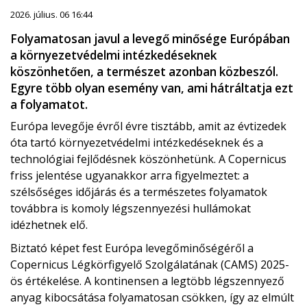
2026. július. 06 16:44
Folyamatosan javul a levegő minősége Európában
a környezetvédelmi intézkedéseknek
köszönhetően, a természet azonban közbeszól.
Egyre több olyan esemény van, ami hátráltatja ezt
a folyamatot.
Európa levegője évről évre tisztább, amit az évtizedek
óta tartó környezetvédelmi intézkedéseknek és a
technológiai fejlődésnek köszönhetünk. A Copernicus
friss jelentése ugyanakkor arra figyelmeztet: a
szélsőséges időjárás és a természetes folyamatok
továbbra is komoly légszennyezési hullámokat
idézhetnek elő.
Biztató képet fest Európa levegőminőségéről a
Copernicus Légkörfigyelő Szolgálatának (CAMS) 2025-
ös értékelése. A kontinensen a legtöbb légszennyező
anyag kibocsátása folyamatosan csökken, így az elmúlt