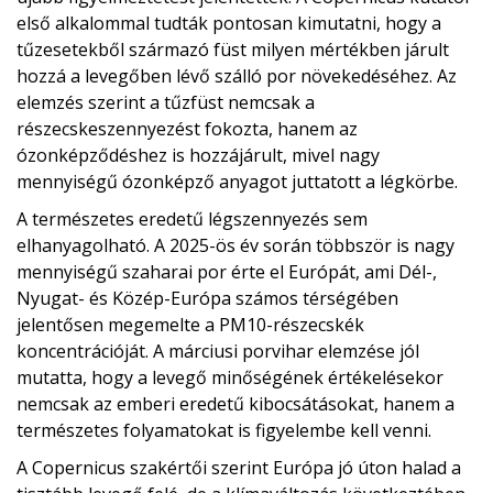
első alkalommal tudták pontosan kimutatni, hogy a
tűzesetekből származó füst milyen mértékben járult
hozzá a levegőben lévő szálló por növekedéséhez. Az
elemzés szerint a tűzfüst nemcsak a
részecskeszennyezést fokozta, hanem az
ózonképződéshez is hozzájárult, mivel nagy
mennyiségű ózonképző anyagot juttatott a légkörbe.
A természetes eredetű légszennyezés sem
elhanyagolható. A 2025-ös év során többször is nagy
mennyiségű szaharai por érte el Európát, ami Dél-,
Nyugat- és Közép-Európa számos térségében
jelentősen megemelte a PM10-részecskék
koncentrációját. A márciusi porvihar elemzése jól
mutatta, hogy a levegő minőségének értékelésekor
nemcsak az emberi eredetű kibocsátásokat, hanem a
természetes folyamatokat is figyelembe kell venni.
A Copernicus szakértői szerint Európa jó úton halad a