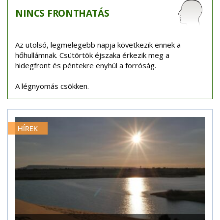
NINCS
FRONTHATÁS
Az utolsó, legmelegebb napja következik ennek a
hőhullámnak. Csütörtök éjszaka érkezik meg a
hidegfront és péntekre enyhül a forróság.
A légnyomás csökken.
HÍREK