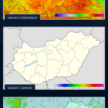
VÁRHATÓ HŐMÉRSÉKLET
VÁRHATÓ CSAPADÉK