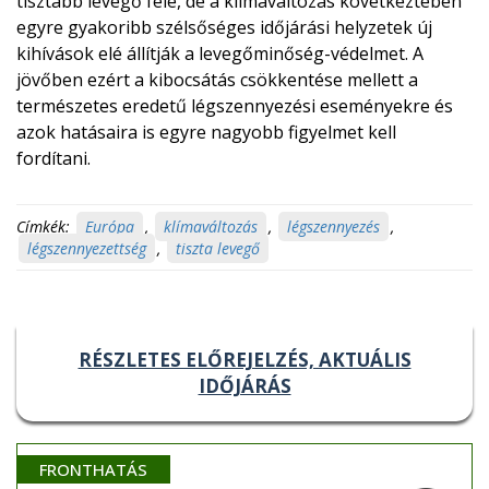
tisztább levegő felé, de a klímaváltozás következtében
egyre gyakoribb szélsőséges időjárási helyzetek új
kihívások elé állítják a levegőminőség-védelmet. A
jövőben ezért a kibocsátás csökkentése mellett a
természetes eredetű légszennyezési eseményekre és
azok hatásaira is egyre nagyobb figyelmet kell
fordítani.
Címkék:
Európa
,
klímaváltozás
,
légszennyezés
,
légszennyezettség
,
tiszta levegő
RÉSZLETES ELŐREJELZÉS, AKTUÁLIS
IDŐJÁRÁS
FRONTHATÁS