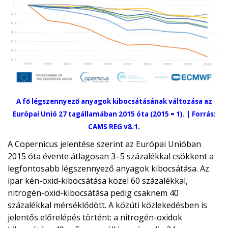
A fő légszennyező anyagok kibocsátásának változása az
Európai Unió 27 tagállamában 2015 óta (2015 = 1). | Forrás:
CAMS REG v8.1.
A Copernicus jelentése szerint az Európai Unióban
2015 óta évente átlagosan 3–5 százalékkal csökkent a
legfontosabb légszennyező anyagok kibocsátása. Az
ipar kén-oxid-kibocsátása közel 60 százalékkal,
nitrogén-oxid-kibocsátása pedig csaknem 40
százalékkal mérséklődött. A közúti közlekedésben is
jelentős előrelépés történt: a nitrogén-oxidok