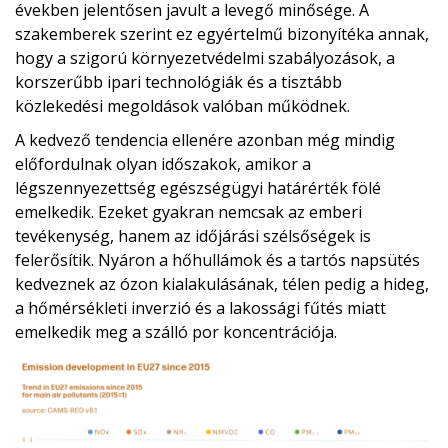
években jelentősen javult a levegő minősége. A
szakemberek szerint ez egyértelmű bizonyítéka annak,
hogy a szigorú környezetvédelmi szabályozások, a
korszerűbb ipari technológiák és a tisztább
közlekedési megoldások valóban működnek.
A kedvező tendencia ellenére azonban még mindig
előfordulnak olyan időszakok, amikor a
légszennyezettség egészségügyi határérték fölé
emelkedik. Ezeket gyakran nemcsak az emberi
tevékenység, hanem az időjárási szélsőségek is
felerősítik. Nyáron a hőhullámok és a tartós napsütés
kedveznek az ózon kialakulásának, télen pedig a hideg,
a hőmérsékleti inverzió és a lakossági fűtés miatt
emelkedik meg a szálló por koncentrációja.