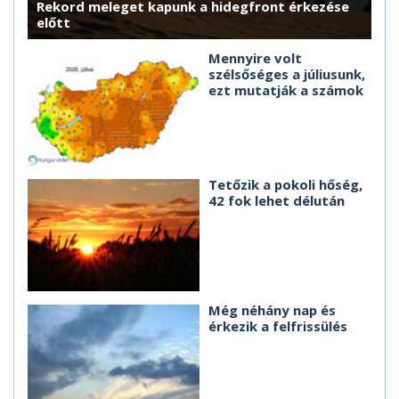
Rekord meleget kapunk a hidegfront érkezése
előtt
Mennyire volt
szélsőséges a júliusunk,
ezt mutatják a számok
Tetőzik a pokoli hőség,
42 fok lehet délután
Még néhány nap és
érkezik a felfrissülés