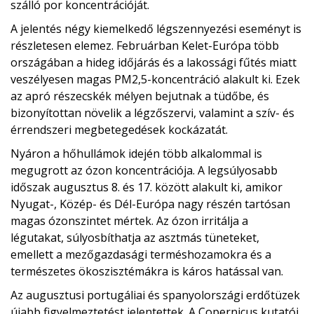
szálló por koncentrációját.
A jelentés négy kiemelkedő légszennyezési eseményt is
részletesen elemez. Februárban Kelet-Európa több
országában a hideg időjárás és a lakossági fűtés miatt
veszélyesen magas PM2,5-koncentráció alakult ki. Ezek
az apró részecskék mélyen bejutnak a tüdőbe, és
bizonyítottan növelik a légzőszervi, valamint a szív- és
érrendszeri megbetegedések kockázatát.
Nyáron a hőhullámok idején több alkalommal is
megugrott az ózon koncentrációja. A legsúlyosabb
időszak augusztus 8. és 17. között alakult ki, amikor
Nyugat-, Közép- és Dél-Európa nagy részén tartósan
magas ózonszintet mértek. Az ózon irritálja a
légutakat, súlyosbíthatja az asztmás tüneteket,
emellett a mezőgazdasági terméshozamokra és a
természetes ökoszisztémákra is káros hatással van.
Az augusztusi portugáliai és spanyolországi erdőtüzek
újabb figyelmeztetést jelentettek. A Copernicus kutatói