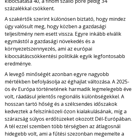
kibocsátása 40, a finom szálló poré pedig 34
százalékkal csökkent.
A szakértők szerint különösen biztató, hogy mindez
úgy valósult meg, hogy közben a gazdasági
teljesítmény nem esett vissza. Egyre inkább elválik
egymástól a gazdasági növekedés és a
környezetszennyezés, ami az európai
kibocsátáscsökkentési politikák egyik legfontosabb
eredménye.
A levegő minőségét azonban egyre nagyobb
mértékben befolyásolja az éghajlat változása. A 2025-
ös év Európa történetének harmadik legmelegebb éve
volt, ráadásul jelentős regionális különbségekkel. A
hosszan tartó hőség és a szélcsendes időszakok
kedveztek a felszínközeli ózon kialakulásának, míg a
szárazság súlyos erdőtüzeket okozott Dél-Európában.
A tél ezzel szemben több térségben az átlagosnál
hidegebb volt, ami a fűtési szezonban megemelte a