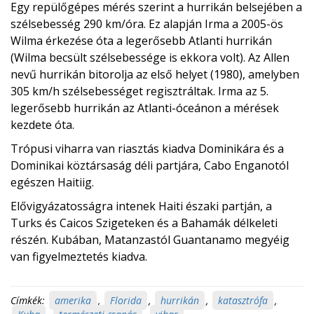
Egy repülőgépes mérés szerint a hurrikán belsejében a
szélsebesség 290 km/óra. Ez alapján Irma a 2005-ös
Wilma érkezése óta a legerősebb Atlanti hurrikán
(Wilma becsült szélsebessége is ekkora volt). Az Allen
nevű hurrikán bitorolja az első helyet (1980), amelyben
305 km/h szélsebességet regisztráltak. Irma az 5.
legerősebb hurrikán az Atlanti-óceánon a mérések
kezdete óta.
Trópusi viharra van riasztás kiadva Dominikára és a
Dominikai köztársaság déli partjára, Cabo Enganotól
egészen Haitiig.
Elővigyázatosságra intenek Haiti északi partján, a
Turks és Caicos Szigeteken és a Bahamák délkeleti
részén. Kubában, Matanzastól Guantanamo megyéig
van figyelmeztetés kiadva.
Címkék:
amerika
,
Florida
,
hurrikán
,
katasztrófa
,