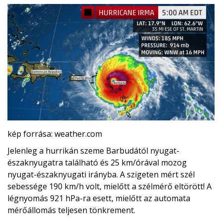
kép forrása: weather.com
Jelenleg a hurrikán szeme Barbudától nyugat-
északnyugatra található és 25 km/órával mozog
nyugat-északnyugati irányba. A szigeten mért szél
sebessége 190 km/h volt, mielőtt a szélmérő eltörött! A
légnyomás 921 hPa-ra esett, mielőtt az automata
mérőállomás teljesen tönkrement.