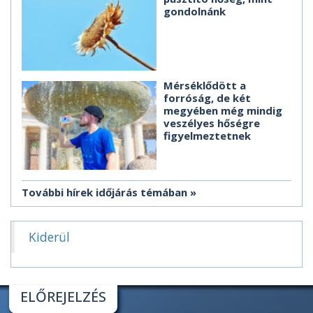
gondolnánk
Mérséklődött a
forróság, de két
megyében még mindig
veszélyes hőségre
figyelmeztetnek
További hírek időjárás témában
Kiderül
ELŐREJELZÉS