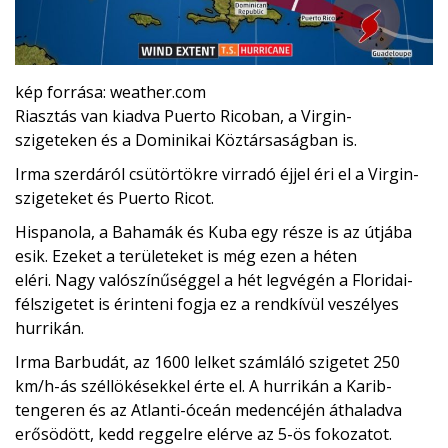
kép forrása: weather.com
Riasztás van kiadva Puerto Ricoban, a Virgin-
szigeteken és a Dominikai Köztársaságban is.
Irma szerdáról csütörtökre virradó éjjel éri el a Virgin-
szigeteket és Puerto Ricot.
Hispanola, a Bahamák és Kuba egy része is az útjába
esik. Ezeket a területeket is még ezen a héten
eléri. Nagy valószínűséggel a hét legvégén a Floridai-
félszigetet is érinteni fogja ez a rendkívül veszélyes
hurrikán.
Irma Barbudát, az 1600 lelket számláló szigetet 250
km/h-ás széllökésekkel érte el. A hurrikán a Karib-
tengeren és az Atlanti-óceán medencéjén áthaladva
erősödött, kedd reggelre elérve az 5-ös fokozatot.