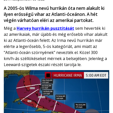
A 2005-ös Wilma nevű hurrikán óta nem alakult ki
ilyen erősségű vihar az Atlanti-óceánon. A hét
végén várhatóan eléri az amerikai partokat.
Még a
Harvey hurrikán pusztítását
sem heverték ki
az amerikaiak, már újabb és még erősebb vihar alakult
ki az Atlanti-óceán felett. Az Irma nevű hurrikán már
elérte a legerősebb, 5-ös kategóriát, ami miatt az
“Atlanti-óceán szörnyének” nevezték el. Közel 300
km/h-ás széllökéseket mérnek a belsejében. Jelenleg a
Leeward-szigetek északi részét tarolja le.