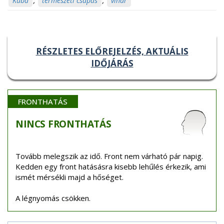
Kuba
,
természeti csapás
,
vihar
RÉSZLETES ELŐREJELZÉS, AKTUÁLIS
IDŐJÁRÁS
FRONTHATÁS
NINCS
FRONTHATÁS
Tovább melegszik az idő. Front nem várható pár napig.
Kedden egy front hatásásra kisebb lehűlés érkezik, ami
ismét mérsékli majd a hőséget.
A légnyomás csökken.