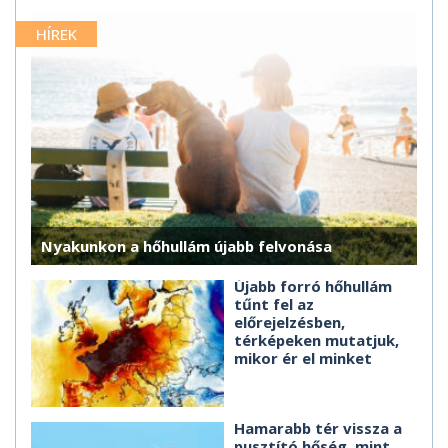
HÍREK
Nyakunkon a hőhullám újabb felvonása
Újabb forró hőhullám
tűnt fel az
előrejelzésben,
térképeken mutatjuk,
mikor ér el minket
Hamarabb tér vissza a
pusztító hőség, mint