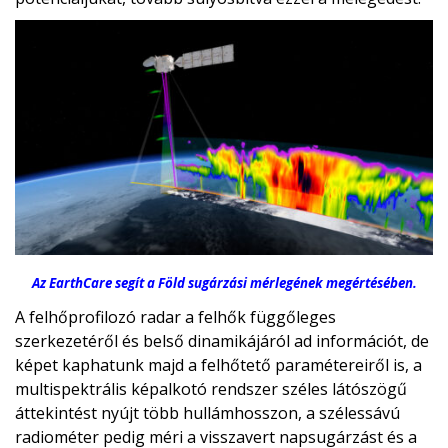
Az EarthCare segít a Föld sugárzási mérlegének megértésében.
A felhőprofilozó radar a felhők függőleges
szerkezetéről és belső dinamikájáról ad információt, de
képet kaphatunk majd a felhőtető paramétereiről is, a
multispektrális képalkotó rendszer széles látószögű
áttekintést nyújt több hullámhosszon, a szélessávú
radiométer pedig méri a visszavert napsugárzást és a