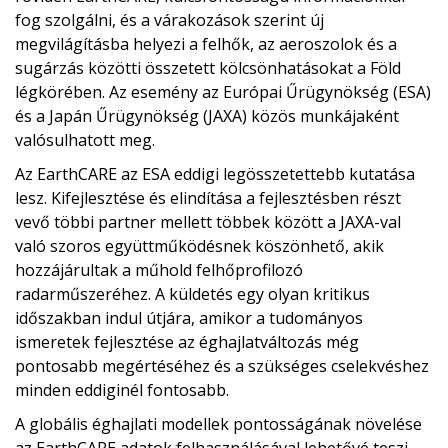
fog szolgálni, és a várakozások szerint új
megvilágításba helyezi a felhők, az aeroszolok és a
sugárzás közötti összetett kölcsönhatásokat a Föld
légkörében. Az esemény az Európai Űrügynökség (ESA)
és a Japán Űrügynökség (JAXA) közös munkájaként
valósulhatott meg.
Az EarthCARE az ESA eddigi legösszetettebb kutatása
lesz. Kifejlesztése és elindítása a fejlesztésben részt
vevő többi partner mellett többek között a JAXA-val
való szoros együttműködésnek köszönhető, akik
hozzájárultak a műhold felhőprofilozó
radarműszeréhez. A küldetés egy olyan kritikus
időszakban indul útjára, amikor a tudományos
ismeretek fejlesztése az éghajlatváltozás még
pontosabb megértéséhez és a szükséges cselekvéshez
minden eddiginél fontosabb.
A globális éghajlati modellek pontosságának növelése
az EarthCARE adatok felhasználásával lehetővé teszi