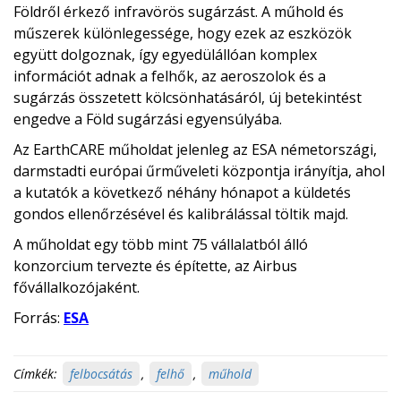
Földről érkező infravörös sugárzást. A műhold és
műszerek különlegessége, hogy ezek az eszközök
együtt dolgoznak, így egyedülállóan komplex
információt adnak a felhők, az aeroszolok és a
sugárzás összetett kölcsönhatásáról, új betekintést
engedve a Föld sugárzási egyensúlyába.
Az EarthCARE műholdat jelenleg az ESA németországi,
darmstadti európai űrműveleti központja irányítja, ahol
a kutatók a következő néhány hónapot a küldetés
gondos ellenőrzésével és kalibrálással töltik majd.
A műholdat egy több mint 75 vállalatból álló
konzorcium tervezte és építette, az Airbus
fővállalkozójaként.
Forrás:
ESA
Címkék:
felbocsátás
,
felhő
,
műhold