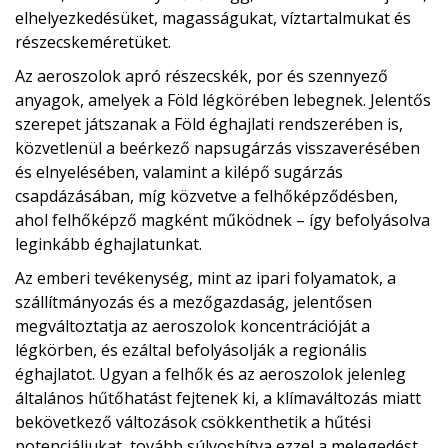
elhelyezkedésüket, magasságukat, víztartalmukat és
részecskeméretüket.
Az aeroszolok apró részecskék, por és szennyező
anyagok, amelyek a Föld légkörében lebegnek. Jelentős
szerepet játszanak a Föld éghajlati rendszerében is,
közvetlenül a beérkező napsugárzás visszaverésében
és elnyelésében, valamint a kilépő sugárzás
csapdázásában, míg közvetve a felhőképződésben,
ahol felhőképző magként működnek – így befolyásolva
leginkább éghajlatunkat.
Az emberi tevékenység, mint az ipari folyamatok, a
szállítmányozás és a mezőgazdaság, jelentősen
megváltoztatja az aeroszolok koncentrációját a
légkörben, és ezáltal befolyásolják a regionális
éghajlatot. Ugyan a felhők és az aeroszolok jelenleg
általános hűtőhatást fejtenek ki, a klímaváltozás miatt
bekövetkező változások csökkenthetik a hűtési
potenciáljukat, tovább súlyosbítva ezzel a melegedést.