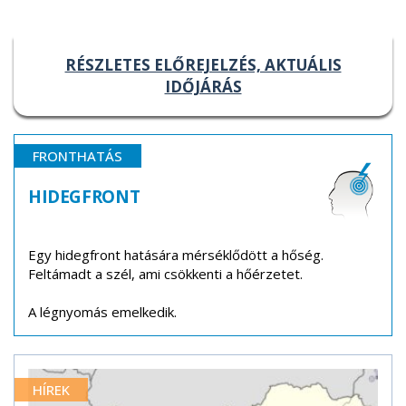
RÉSZLETES ELŐREJELZÉS, AKTUÁLIS
IDŐJÁRÁS
FRONTHATÁS
HIDEGFRONT
Egy hidegfront hatására mérséklődött a hőség.
Feltámadt a szél, ami csökkenti a hőérzetet.
A légnyomás emelkedik.
HÍREK