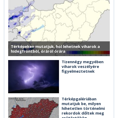
Térképeken mutatjuk, hol lehetnek viharok a
hidegfrontból, óráról órára
Tizennégy megyében
viharok veszélyére
figyelmeztetnek
Térképgalériában
mutatjuk be, milyen
hihetetlen történelmi
rekordok dőltek meg
csütörtökön