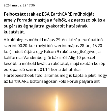
2024. május. 29 17:36
Felbocsátották az ESA EarthCARE műholdját,
amely forradalmasítja a felhők, az aeroszolok és a
sugárzás éghajlatra gyakorolt ​​hatásának
kutatását.
A különleges műhold május 29-én, közép-európai idő
szerint 00:20-kor (helyi idő szerint május 28-án, 15:20-
kor) indult útjára egy Falcon 9 rakéta segítségével, a
kaliforniai Vandenberg űrbázisról. Alig 10 perccel
később a műhold levált a rakétától, majd ezután közép-
európai idő szerint 01:14-kor a dél-afrikai
Hartebeesthoek földi állomás meg is kapta a jelet, hogy
az EarthCARE biztonságosan Föld körüli pályára állt.