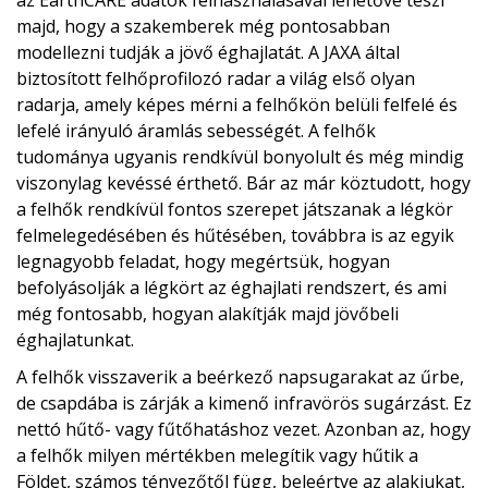
majd, hogy a szakemberek még pontosabban
modellezni tudják a jövő éghajlatát. A JAXA által
biztosított felhőprofilozó radar a világ első olyan
radarja, amely képes mérni a felhőkön belüli felfelé és
lefelé irányuló áramlás sebességét. A felhők
tudománya ugyanis rendkívül bonyolult és még mindig
viszonylag kevéssé érthető. Bár az már köztudott, hogy
a felhők rendkívül fontos szerepet játszanak a légkör
felmelegedésében és hűtésében, továbbra is az egyik
legnagyobb feladat, hogy megértsük, hogyan
befolyásolják a légkört az éghajlati rendszert, és ami
még fontosabb, hogyan alakítják majd jövőbeli
éghajlatunkat.
A felhők visszaverik a beérkező napsugarakat az űrbe,
de csapdába is zárják a kimenő infravörös sugárzást. Ez
nettó hűtő- vagy fűtőhatáshoz vezet. Azonban az, hogy
a felhők milyen mértékben melegítik vagy hűtik a
Földet, számos tényezőtől függ, beleértve az alakjukat,