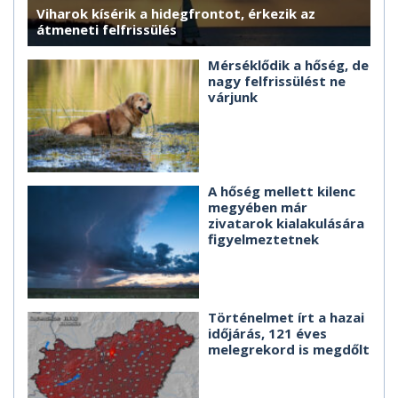
Viharok kísérik a hidegfrontot, érkezik az
átmeneti felfrissülés
Mérséklődik a hőség, de
nagy felfrissülést ne
várjunk
A hőség mellett kilenc
megyében már
zivatarok kialakulására
figyelmeztetnek
Történelmet írt a hazai
időjárás, 121 éves
melegrekord is megdőlt