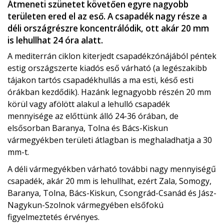
Átmeneti szünetet követően egyre nagyobb
területen ered el az eső. A csapadék nagy része a
déli országrészre koncentrálódik, ott akár 20 mm
is lehullhat 24 óra alatt.
A mediterrán ciklon kiterjedt csapadékzónájából péntek
estig országszerte kiadós eső várható (a legészakibb
tájakon tartós csapadékhullás a ma esti, késő esti
órákban kezdődik). Hazánk legnagyobb részén 20 mm
körül vagy afölött alakul a lehulló csapadék
mennyisége az előttünk álló 24-36 órában, de
elsősorban Baranya, Tolna és Bács-Kiskun
vármegyékben területi átlagban is meghaladhatja a 30
mm-t.
A déli vármegyékben várható további nagy mennyiségű
csapadék, akár 20 mm is lehullhat, ezért Zala, Somogy,
Baranya, Tolna, Bács-Kiskun, Csongrád-Csanád és Jász-
Nagykun-Szolnok vármegyében elsőfokú
figyelmeztetés érvényes.