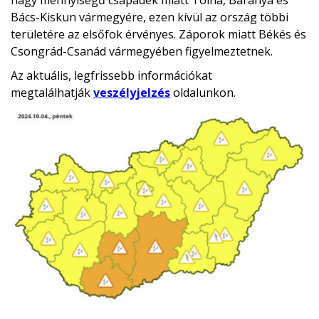
nagy mennyiségű csapadék miatt Tolna, Baranya és
Bács-Kiskun vármegyére, ezen kívül az ország többi
területére az elsőfok érvényes. Záporok miatt Békés és
Csongrád-Csanád vármegyében figyelmeztetnek.
Az aktuális, legfrissebb információkat
megtalálhatják
veszélyjelzés
oldalunkon.