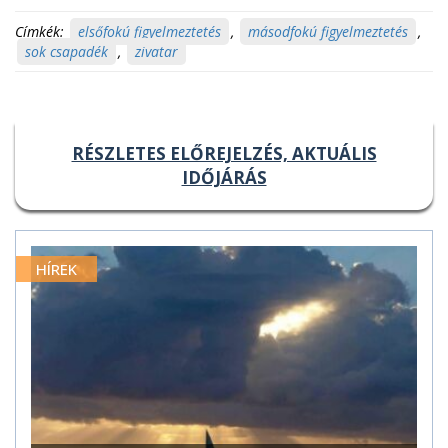
Címkék:
elsőfokú figyelmeztetés
,
másodfokú figyelmeztetés
,
sok csapadék
,
zivatar
RÉSZLETES ELŐREJELZÉS, AKTUÁLIS
IDŐJÁRÁS
HÍREK