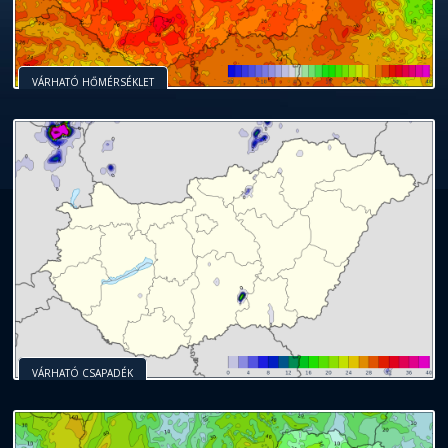
VÁRHATÓ HŐMÉRSÉKLET
VÁRHATÓ CSAPADÉK