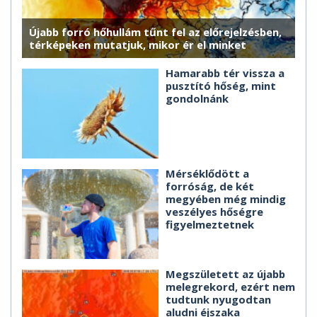
Újabb forró hőhullám tűnt fel az előrejelzésben,
térképeken mutatjuk, mikor ér el minket
Hamarabb tér vissza a
pusztító hőség, mint
gondolnánk
Mérséklődött a
forróság, de két
megyében még mindig
veszélyes hőségre
figyelmeztetnek
Megszületett az újabb
melegrekord, ezért nem
tudtunk nyugodtan
aludni éjszaka