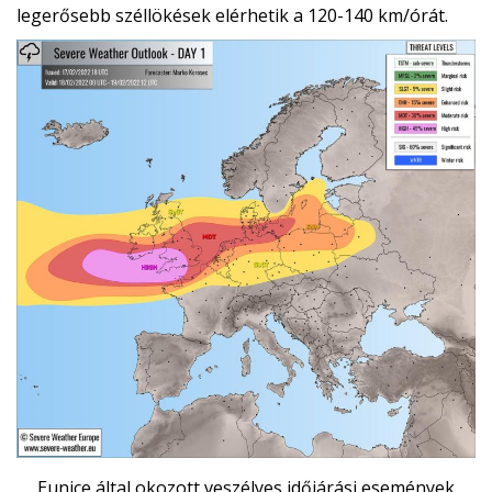
legerősebb széllökések elérhetik a 120-140 km/órát.
Eunice által okozott veszélyes időjárási események