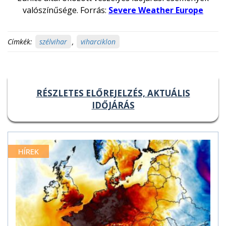
valószínűsége. Forrás:
Severe Weather Europe
Címkék:
szélvihar
,
viharciklon
RÉSZLETES ELŐREJELZÉS, AKTUÁLIS
IDŐJÁRÁS
HÍREK