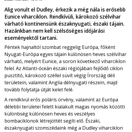
Alig vonult el Dudley, érkezik a még nála is erősebb
Eunice viharciklon. Rendkívüli, károkozó szélvihar
várható kontinensünk északnyugati, északi tájain.
Hazánkban nem kell szélsőséges időjárási
eseményektől tartani.
Péntek hajnaltól szombat reggelig Európa, főként
Nyugat-Európa egyes tájain különösen heves szélvihar
várható, melyért Eunice, a soron következő viharciklon
felel. Az Atlanti-óceán északi régiójában fejlődő ciklon
pusztító, károkozó széllel süvít végig Írország déli
területein, valamint Anglia délnyugati részein, majd
tovább folytatja útját kelet felé.
A rendkívül erős poláris örvény, valamint az Európa
délebbi területei felett kialakult magas nyomás közötti
különbség különösen heves és veszélyes
bombaciklonok létrejöttét segíti elő. Északi,
északnyugati szomszédaink még a Dudley viharciklon