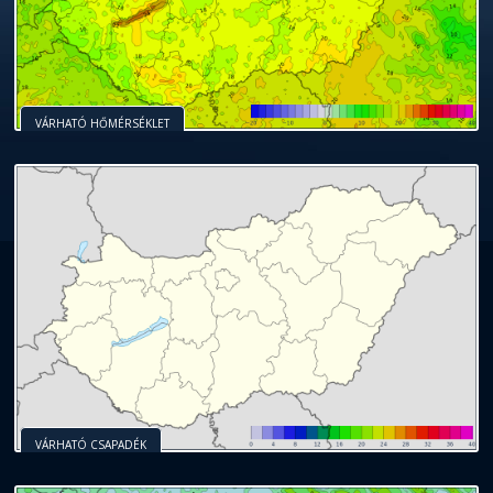
VÁRHATÓ HŐMÉRSÉKLET
VÁRHATÓ CSAPADÉK