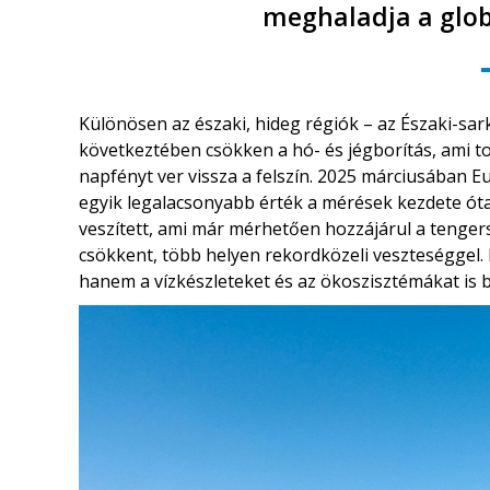
meghaladja a globá
Különösen az északi, hideg régiók – az Északi-sa
következtében csökken a hó- és jégborítás, ami t
napfényt ver vissza a felszín. 2025 márciusában Eu
egyik legalacsonyabb érték a mérések kezdete óta.
veszített, ami már mérhetően hozzájárul a tenger
csökkent, több helyen rekordközeli veszteséggel. 
hanem a vízkészleteket és az ökoszisztémákat is b