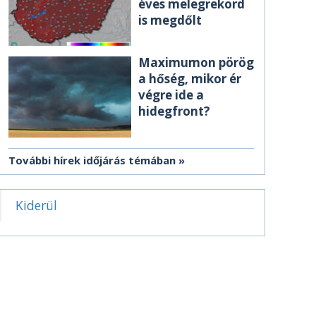
éves melegrekord
is megdőlt
Maximumon pörög
a hőség, mikor ér
végre ide a
hidegfront?
További hírek időjárás témában
Kiderül