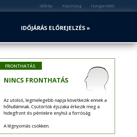
Időkép
Köpönyeg
HungaroMet
IDŐJÁRÁS ELŐREJELZÉS »
FRONTHATÁS
NINCS
FRONTHATÁS
Az utolsó, legmelegebb napja következik ennek a
hőhullámnak. Csütörtök éjszaka érkezik meg a
hidegfront és péntekre enyhül a forróság.
A légnyomás csökken.