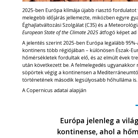
2025-ben Európa klímája újabb riasztó fordulatot v
melegebb időjárás jellemezte, miközben egyre gy
Éghajlatváltozási Szolgálat (C3S) és a Meteorológia
European State of the Climate 2025
átfogó képet ad 
A jelentés szerint 2025-ben Európa legalább 95%
kontinens több régiójában – különösen Észak-Eu
hőmérsékletek fordultak elő, és az elmúlt évek t
után következett be. A felmelegedés ugyanakkor ne
söpörtek végig a kontinensen a Mediterráneumtól
történetének második legsúlyosabb hőhulláma is.
A Copernicus adatai alapján
Európa jelenleg a vil
kontinense, ahol a hő