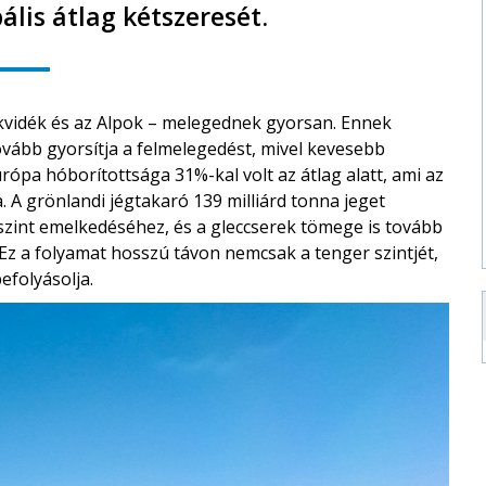
lis átlag kétszeresét.
rkvidék és az Alpok – melegednek gyorsan. Ennek
ovább gyorsítja a felmelegedést, mivel kevesebb
rópa hóborítottsága 31%-kal volt az átlag alatt, ami az
 A grönlandi jégtakaró 139 milliárd tonna jeget
szint emelkedéséhez, és a gleccserek tömege is tovább
Ez a folyamat hosszú távon nemcsak a tenger szintjét,
efolyásolja.