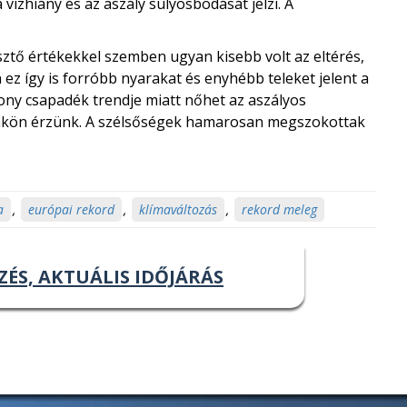
vízhiány és az aszály súlyosbodását jelzi. A
ztő értékekkel szemben ugyan kisebb volt az eltérés,
n ez így is forróbb nyarakat és enyhébb teleket jelent a
ony csapadék trendje miatt nőhet az aszályos
rünkön érzünk. A szélsőségek hamarosan megszokottak
a
,
európai rekord
,
klímaváltozás
,
rekord meleg
ZÉS, AKTUÁLIS IDŐJÁRÁS