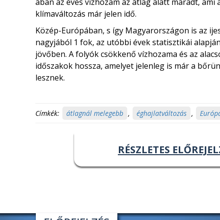
ában az éves vízhozam az átlag alatt maradt, ami a 
klímaváltozás már jelen idő.
Közép-Európában, s így Magyarországon is az ijes
nagyjából 1 fok, az utóbbi évek statisztikái alapjá
jövőben. A folyók csökkenő vízhozama és az alacs
időszakok hossza, amelyet jelenleg is már a bő
lesznek.
Címkék:
átlagnál melegebb
,
éghajlatváltozás
,
Európ
RÉSZLETES ELŐREJEL