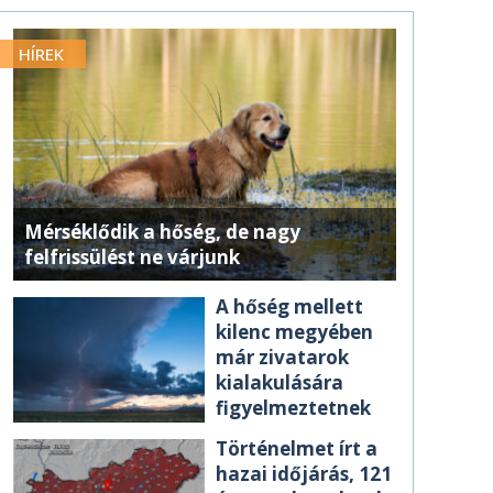
HÍREK
Mérséklődik a hőség, de nagy
felfrissülést ne várjunk
A hőség mellett
kilenc megyében
már zivatarok
kialakulására
figyelmeztetnek
Történelmet írt a
hazai időjárás, 121