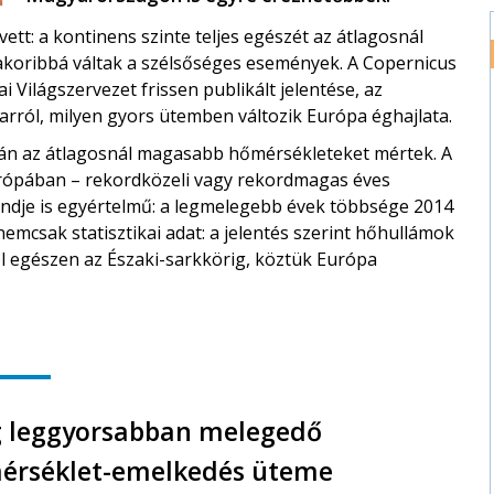
ett: a kontinens szinte teljes egészét az átlagosnál
akoribbá váltak a szélsőséges események. A Copernicus
i Világszervezet frissen publikált jelentése, az
arról, milyen gyors ütemben változik Európa éghajlata.
-án az átlagosnál magasabb hőmérsékleteket mértek. A
rópában – rekordközeli vagy rekordmagas éves
rendje is egyértelmű: a legmelegebb évek többsége 2014
mcsak statisztikai adat: a jelentés szerint hőhullámok
 egészen az Északi-sarkkörig, köztük Európa
ág leggyorsabban melegedő
mérséklet-emelkedés üteme