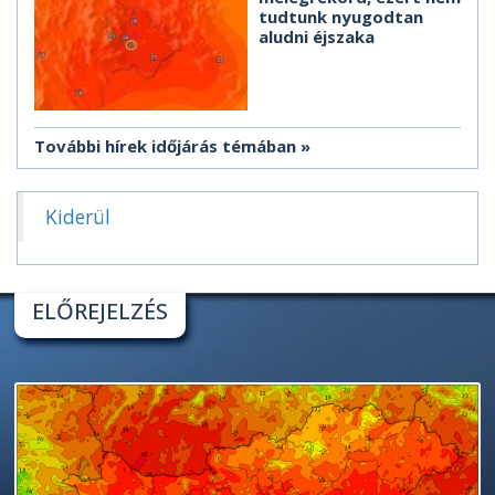
tudtunk nyugodtan
aludni éjszaka
További hírek időjárás témában
Kiderül
ELŐREJELZÉS