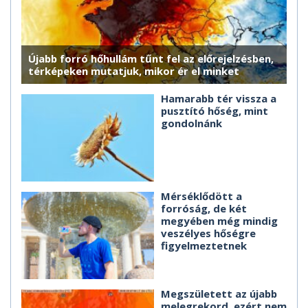
Újabb forró hőhullám tűnt fel az előrejelzésben,
térképeken mutatjuk, mikor ér el minket
Hamarabb tér vissza a
pusztító hőség, mint
gondolnánk
Mérséklődött a
forróság, de két
megyében még mindig
veszélyes hőségre
figyelmeztetnek
Megszületett az újabb
melegrekord, ezért nem