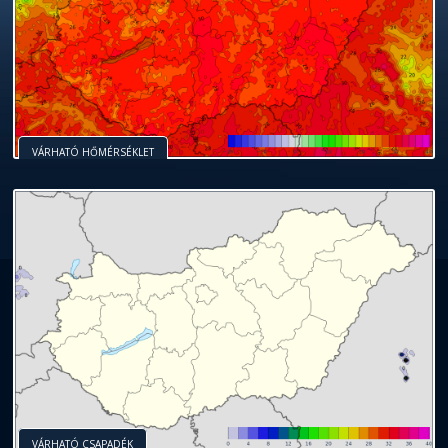
VÁRHATÓ HŐMÉRSÉKLET
VÁRHATÓ CSAPADÉK