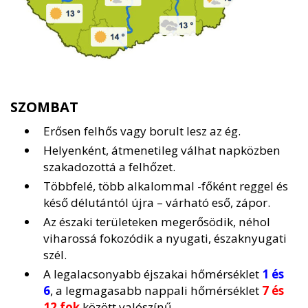
SZOMBAT
Erősen felhős vagy borult lesz az ég.
Helyenként, átmenetileg válhat napközben
szakadozottá a felhőzet.
Többfelé, több alkalommal -főként reggel és
késő délutántól újra – várható eső, zápor.
Az északi területeken megerősödik, néhol
viharossá fokozódik a nyugati, északnyugati
szél.
A legalacsonyabb éjszakai hőmérséklet
1 és
6
, a legmagasabb nappali hőmérséklet
7 és
12 fok
között valószínű.