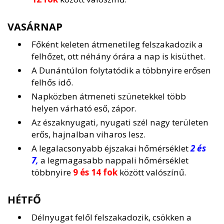
VASÁRNAP
Főként keleten átmenetileg felszakadozik a
felhőzet, ott néhány órára a nap is kisüthet.
A Dunántúlon folytatódik a többnyire erősen
felhős idő.
Napközben átmeneti szünetekkel több
helyen várható eső, zápor.
Az északnyugati, nyugati szél nagy területen
erős, hajnalban viharos lesz.
A legalacsonyabb éjszakai hőmérséklet
2 és
7,
a legmagasabb nappali hőmérséklet
többnyire
9 és 14 fok
között valószínű.
HÉTFŐ
Délnyugat felől felszakadozik, csökken a