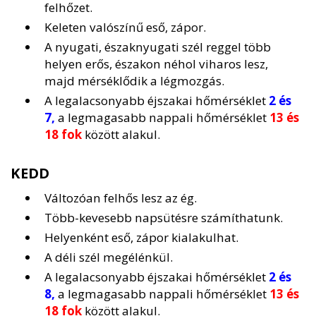
felhőzet.
Keleten valószínű eső, zápor.
A nyugati, északnyugati szél reggel több
helyen erős, északon néhol viharos lesz,
majd mérséklődik a légmozgás.
A legalacsonyabb éjszakai hőmérséklet
2 és
7,
a legmagasabb nappali hőmérséklet
13 és
18 fok
között alakul.
KEDD
Változóan felhős lesz az ég.
Több-kevesebb napsütésre számíthatunk.
Helyenként eső, zápor kialakulhat.
A déli szél megélénkül.
A legalacsonyabb éjszakai hőmérséklet
2 és
8,
a legmagasabb nappali hőmérséklet
13 és
18 fok
között alakul.