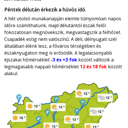
Péntek délután érkezik a hűvös idő.
A hét utolsó munakanapján eleinte túlnyomóan napos
időre számíthatunk, majd délutántól észak felől
fokozatosan megnövekszik, megvastagszik a felhőzet.
Csapadék estig nem valószínű. A déli, délnyugati szél
általában élénk lesz, a főváros térségében és
északnyugaton meg is erősödik. A legalacsonyabb
éjszakai hőmérséklet
-3 és +3 fok
között változik a
legmagasabb nappali hőmérséklet
12 és 18 fok
között
alakul.