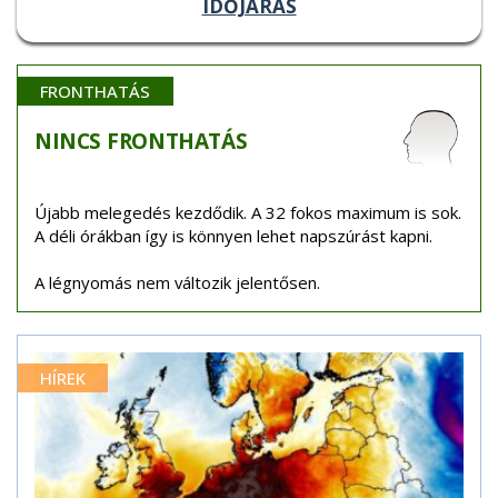
IDŐJÁRÁS
FRONTHATÁS
NINCS
FRONTHATÁS
Újabb melegedés kezdődik. A 32 fokos maximum is sok.
A déli órákban így is könnyen lehet napszúrást kapni.
A légnyomás nem változik jelentősen.
HÍREK