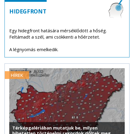
HIDEGFRONT
Egy hidegfront hatására mérséklődött a hőség.
Feltámadt a szél, ami csökkenti a hőérzetet.
A légnyomás emelkedik.
HÍREK
Térképgalériában mutatjuk be, milyen
hihetetlen történelmi rekordok dőltek meg