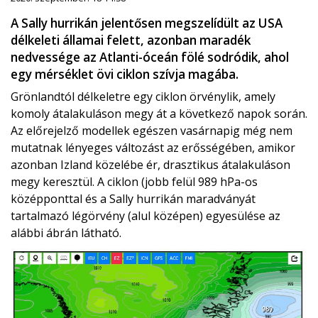
A Sally hurrikán jelentősen megszelídült az USA
délkeleti államai felett, azonban maradék
nedvessége az Atlanti-óceán fölé sodródik, ahol
egy mérséklet övi ciklon szívja magába.
Grönlandtól délkeletre egy ciklon örvénylik, amely
komoly átalakuláson megy át a következő napok során.
Az előrejelző modellek egészen vasárnapig még nem
mutatnak lényeges változást az erősségében, amikor
azonban Izland közelébe ér, drasztikus átalakuláson
megy keresztül. A ciklon (jobb felül 989 hPa-os
középponttal és a Sally hurrikán maradványát
tartalmazó légörvény (alul középen) egyesülése az
alábbi ábrán látható.