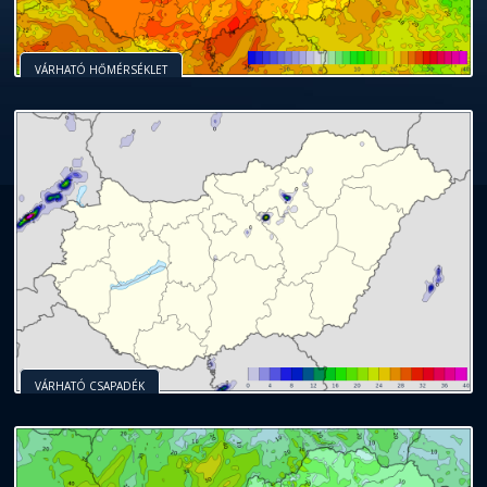
VÁRHATÓ HŐMÉRSÉKLET
VÁRHATÓ CSAPADÉK