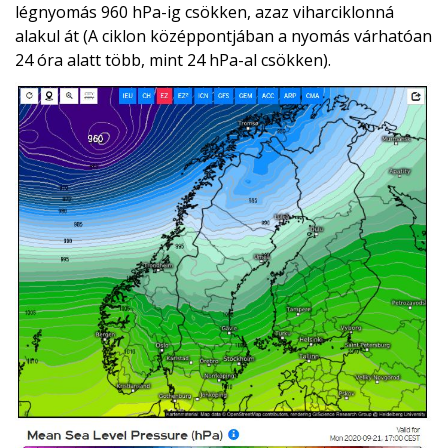
légnyomás 960 hPa-ig csökken, azaz viharciklonná
alakul át (A ciklon középpontjában a nyomás várhatóan
24 óra alatt több, mint 24 hPa-al csökken).