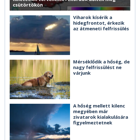
csütörtökön
Viharok kísérik a
hidegfrontot, érkezik
az átmeneti felfrissülés
Mérséklődik a hőség, de
nagy felfrissülést ne
várjunk
A hőség mellett kilenc
megyében már
zivatarok kialakulására
figyelmeztetnek