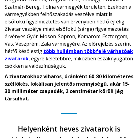
Szatmár-Bereg, Tolna vármegyék területén. Ezekben a
vármegyékben felhőszakadás veszélye miatt is
elsőfokú figyelmeztetés van érvényben hétfő éjfélig.
Zivatar veszélye miatt elsőfokú (sárga) figyelmeztetés
érvényes Győr-Moson-Sopron, Komárom-Esztergom,
Vas, Veszprém, Zala vármegyére. Az előrejelzés szerint
hétfő késő estig
több hullámban többfelé várhatóak
zivatarok
, egyre keletebbre, miközben északnyugaton
csökken a valószínűségük.
A zivatarokhoz viharos, óránként 60-80 kilométeres
széllökés, lokálisan jelentős mennyiségű, akár 15-
30 milliméter csapadék, 2 centiméter körüli jég
társulhat.
Helyenként heves zivatarok is