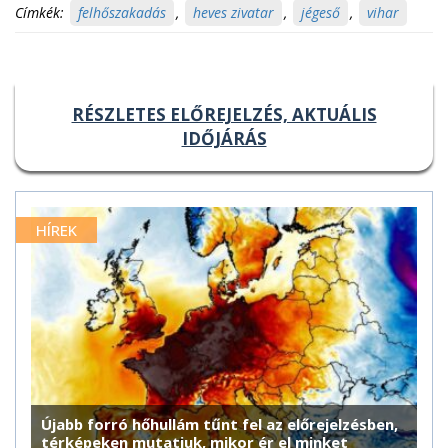
Címkék:
felhőszakadás
,
heves zivatar
,
jégeső
,
vihar
RÉSZLETES ELŐREJELZÉS, AKTUÁLIS
IDŐJÁRÁS
HÍREK
Újabb forró hőhullám tűnt fel az előrejelzésben,
térképeken mutatjuk, mikor ér el minket