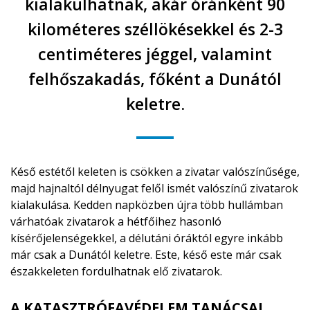
kialakulhatnak, akár óránként 90
kilométeres széllökésekkel és 2-3
centiméteres jéggel, valamint
felhőszakadás, főként a Dunától
keletre.
Késő estétől keleten is csökken a zivatar valószínűsége,
majd hajnaltól délnyugat felől ismét valószínű zivatarok
kialakulása. Kedden napközben újra több hullámban
várhatóak zivatarok a hétfőihez hasonló
kísérőjelenségekkel, a délutáni óráktól egyre inkább
már csak a Dunától keletre. Este, késő este már csak
északkeleten fordulhatnak elő zivatarok.
A KATASZTRÓFAVÉDELEM TANÁCSAI