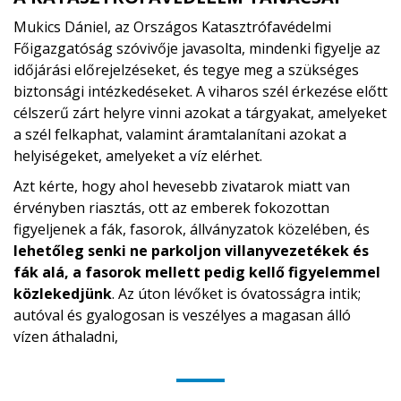
Mukics Dániel, az Országos Katasztrófavédelmi
Főigazgatóság szóvivője javasolta, mindenki figyelje az
időjárási előrejelzéseket, és tegye meg a szükséges
biztonsági intézkedéseket. A viharos szél érkezése előtt
célszerű zárt helyre vinni azokat a tárgyakat, amelyeket
a szél felkaphat, valamint áramtalanítani azokat a
helyiségeket, amelyeket a víz elérhet.
Azt kérte, hogy ahol hevesebb zivatarok miatt van
érvényben riasztás, ott az emberek fokozottan
figyeljenek a fák, fasorok, állványzatok közelében, és
lehetőleg senki ne parkoljon villanyvezetékek és
fák alá, a fasorok mellett pedig kellő figyelemmel
közlekedjünk
. Az úton lévőket is óvatosságra intik;
autóval és gyalogosan is veszélyes a magasan álló
vízen áthaladni,