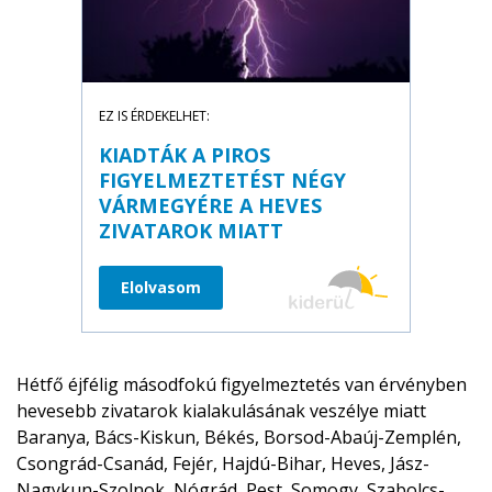
EZ IS ÉRDEKELHET:
KIADTÁK A PIROS
FIGYELMEZTETÉST NÉGY
VÁRMEGYÉRE A HEVES
ZIVATAROK MIATT
Elolvasom
Hétfő éjfélig másodfokú figyelmeztetés van érvényben
hevesebb zivatarok kialakulásának veszélye miatt
Baranya, Bács-Kiskun, Békés, Borsod-Abaúj-Zemplén,
Csongrád-Csanád, Fejér, Hajdú-Bihar, Heves, Jász-
Nagykun-Szolnok, Nógrád, Pest, Somogy, Szabolcs-