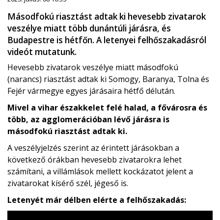
Másodfokú riasztást adtak ki hevesebb zivatarok
veszélye miatt több dunántúli járásra, és
Budapestre is hétfőn. A letenyei felhőszakadásról
videót mutatunk.
Hevesebb zivatarok veszélye miatt másodfokú
(narancs) riasztást adtak ki Somogy, Baranya, Tolna és
Fejér vármegye egyes járásaira hétfő délután.
Mivel a vihar északkelet felé halad, a fővárosra és
több, az agglomerációban lévő járásra is
másodfokú riasztást adtak ki.
A veszélyjelzés szerint az érintett járásokban a
következő órákban hevesebb zivatarokra lehet
számítani, a villámlások mellett kockázatot jelent a
zivatarokat kísérő szél, jégeső is.
Letenyét már délben elérte a felhőszakadás: