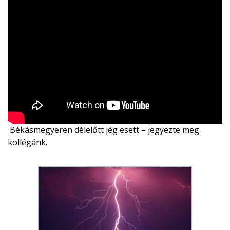
Békásmegyeren délelőtt jég esett – jegyezte meg
kollégánk.