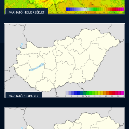
VÁRHATÓ HŐMÉRSÉKLET
VÁRHATÓ CSAPADÉK