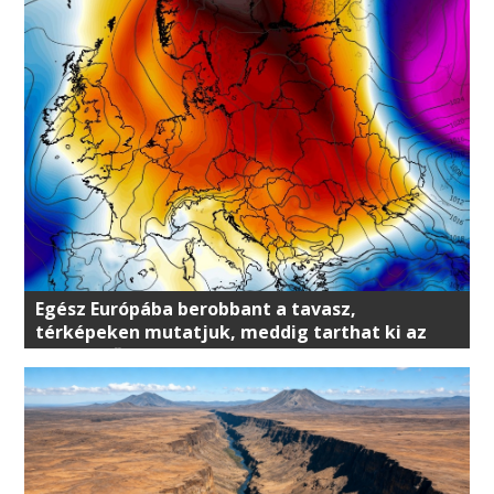
Egész Európába berobbant a tavasz,
térképeken mutatjuk, meddig tarthat ki az
enyhe idő