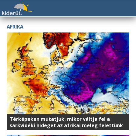
AFRIKA
Térképeken mutatjuk, mikor váltja fel a
sarkvidéki hideget az afrikai meleg felettünk