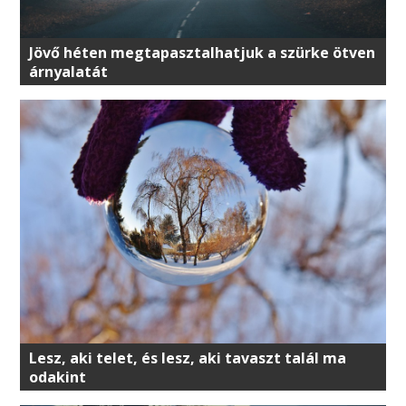
Jövő héten megtapasztalhatjuk a szürke ötven
árnyalatát
Lesz, aki telet, és lesz, aki tavaszt talál ma
odakint