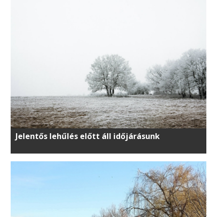
Jelentős lehűlés előtt áll időjárásunk