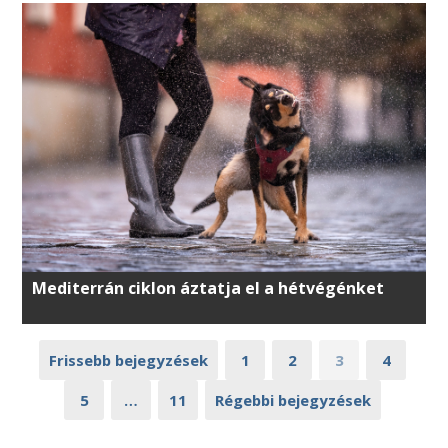
Mediterrán ciklon áztatja el a hétvégénket
Frissebb bejegyzések
1
2
3
4
5
…
11
Régebbi bejegyzések