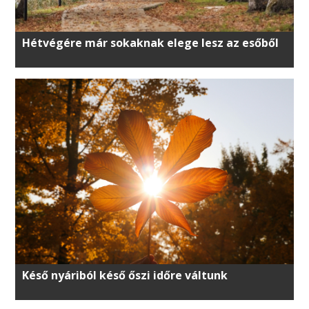
Hétvégére már sokaknak elege lesz az esőből
Késő nyáriból késő őszi időre váltunk