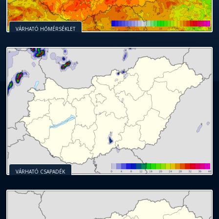
VÁRHATÓ HŐMÉRSÉKLET
VÁRHATÓ CSAPADÉK