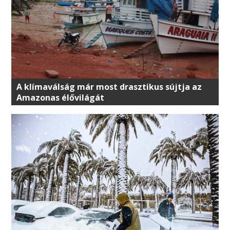
A klímaválság már most drasztikus sújtja az
Amazonas élővilágát