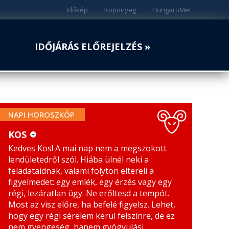
Időkép
Köpönyeg
HungaroMet
IDŐJÁRÁS ELŐREJELZÉS »
NAPI HOROSZKÓP
KOS
Kedves Kos! A mai nap nem a megszokott
KOS
MÉRLEG
lendületedről szól. Hiába ülnél neki a
BIKA
SKORPIÓ
feladataidnak, valami folyton eltereli a
figyelmedet: egy emlék, egy érzés vagy egy
IKREK
NYILAS
régi, lezáratlan ügy. Ne erőltesd a tempót.
Most az visz előre, ha befelé figyelsz. Lehet,
RÁK
BAK
hogy egy régi sérelem kerül felszínre, de ez
nem gyengeség, hanem gyógyulási