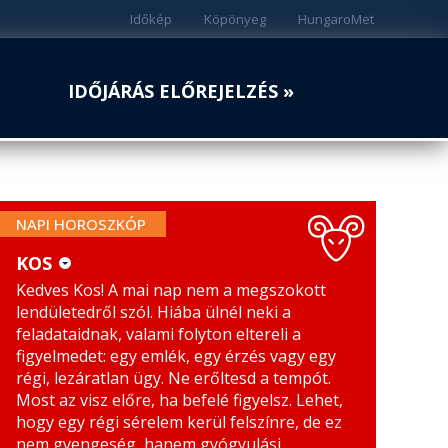
Időkép
Köpönyeg
HungaroMet
IDŐJÁRÁS ELŐREJELZÉS »
NAPI HOROSZKÓP
KOS
Kedves Kos! A mai nap nem a megszokott
KOS
MÉRLEG
lendületedről szól. Hiába ülnél neki a
BIKA
SKORPIÓ
feladataidnak, valami folyton eltereli a
figyelmedet: egy emlék, egy érzés vagy egy
IKREK
NYILAS
régi, lezáratlan ügy. Ne erőltesd a tempót.
Most az visz előre, ha befelé figyelsz. Lehet,
RÁK
BAK
hogy egy régi sérelem kerül felszínre, de ez
nem gyengeség, hanem gyógyulási