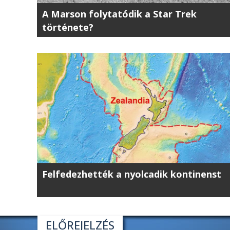
A Marson folytatódik a Star Trek
története?
Felfedezhették a nyolcadik kontinenst
ELŐREJELZÉS