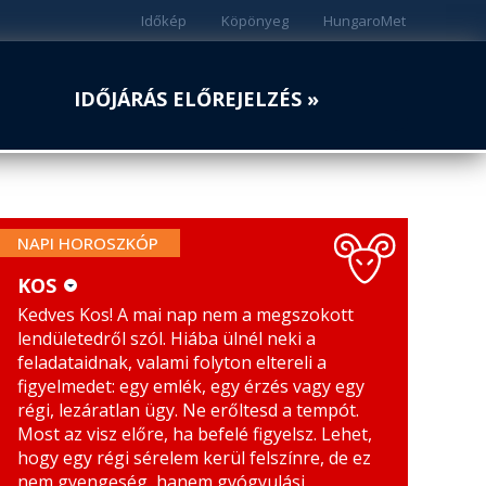
Időkép
Köpönyeg
HungaroMet
IDŐJÁRÁS ELŐREJELZÉS »
NAPI HOROSZKÓP
KOS
Kedves Kos! A mai nap nem a megszokott
KOS
MÉRLEG
lendületedről szól. Hiába ülnél neki a
BIKA
SKORPIÓ
feladataidnak, valami folyton eltereli a
figyelmedet: egy emlék, egy érzés vagy egy
IKREK
NYILAS
régi, lezáratlan ügy. Ne erőltesd a tempót.
Most az visz előre, ha befelé figyelsz. Lehet,
RÁK
BAK
hogy egy régi sérelem kerül felszínre, de ez
nem gyengeség, hanem gyógyulási