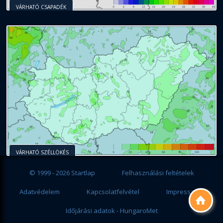
VÁRHATÓ CSAPADÉK
VÁRHATÓ SZÉLLÖKÉS
© 1999 - 2026 Startlap
Felhasználási feltételek
Adatvédelem
Kapcsolatfelvétel
Impresszum

Időjárási adatok - HungaroMet