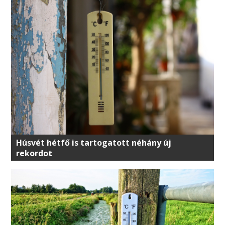
Húsvét hétfő is tartogatott néhány új
rekordot