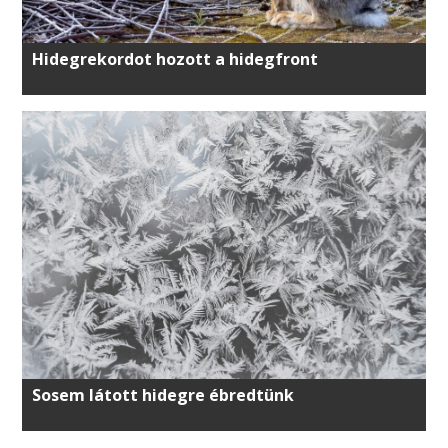
Hidegrekordot hozott a hidegfront
Sosem látott hidegre ébredtünk