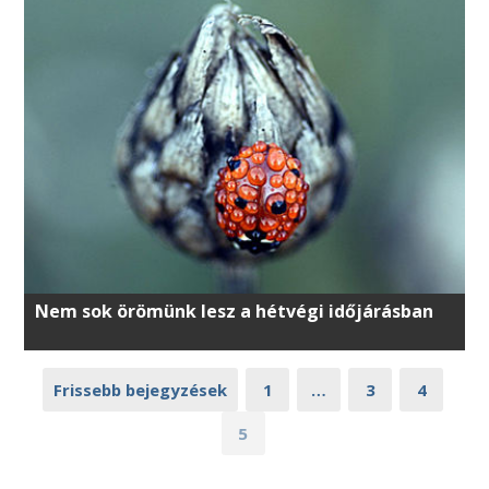
Nem sok örömünk lesz a hétvégi időjárásban
Frissebb bejegyzések
1
…
3
4
5