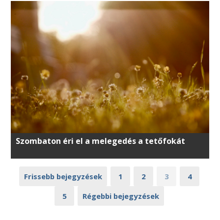
Szombaton éri el a melegedés a tetőfokát
Frissebb bejegyzések
1
2
3
4
5
Régebbi bejegyzések